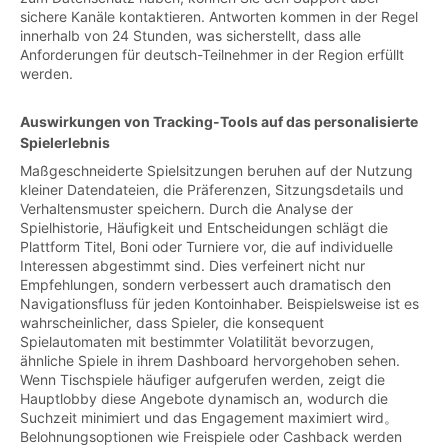
sichere Kanäle kontaktieren. Antworten kommen in der Regel
innerhalb von 24 Stunden, was sicherstellt, dass alle
Anforderungen für deutsch-Teilnehmer in der Region erfüllt
werden.
Auswirkungen von Tracking-Tools auf das personalisierte
Spielerlebnis
Maßgeschneiderte Spielsitzungen beruhen auf der Nutzung
kleiner Datendateien, die Präferenzen, Sitzungsdetails und
Verhaltensmuster speichern. Durch die Analyse der
Spielhistorie, Häufigkeit und Entscheidungen schlägt die
Plattform Titel, Boni oder Turniere vor, die auf individuelle
Interessen abgestimmt sind. Dies verfeinert nicht nur
Empfehlungen, sondern verbessert auch dramatisch den
Navigationsfluss für jeden Kontoinhaber. Beispielsweise ist es
wahrscheinlicher, dass Spieler, die konsequent
Spielautomaten mit bestimmter Volatilität bevorzugen,
ähnliche Spiele in ihrem Dashboard hervorgehoben sehen.
Wenn Tischspiele häufiger aufgerufen werden, zeigt die
Hauptlobby diese Angebote dynamisch an, wodurch die
Suchzeit minimiert und das Engagement maximiert wird。
Belohnungsoptionen wie Freispiele oder Cashback werden