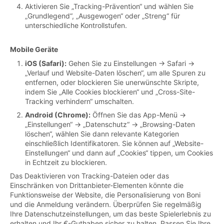
Aktivieren Sie „Tracking-Prävention“ und wählen Sie
„Grundlegend“, „Ausgewogen“ oder „Streng“ für
unterschiedliche Kontrollstufen.
Mobile Geräte
iOS (Safari):
Gehen Sie zu Einstellungen → Safari →
„Verlauf und Website-Daten löschen“, um alle Spuren zu
entfernen, oder blockieren Sie unerwünschte Skripte,
indem Sie „Alle Cookies blockieren“ und „Cross-Site-
Tracking verhindern“ umschalten.
Android (Chrome):
Öffnen Sie das App-Menü →
„Einstellungen“ → „Datenschutz“ → „Browsing-Daten
löschen“, wählen Sie dann relevante Kategorien
einschließlich Identifikatoren. Sie können auf „Website-
Einstellungen“ und dann auf „Cookies“ tippen, um Cookies
in Echtzeit zu blockieren.
Das Deaktivieren von Tracking-Dateien oder das
Einschränken von Drittanbieter-Elementen könnte die
Funktionsweise der Website, die Personalisierung von Boni
und die Anmeldung verändern. Überprüfen Sie regelmäßig
Ihre Datenschutzeinstellungen, um das beste Spielerlebnis zu
erhalten und Ihr €-Guthaben sicher zu halten. Passen Sie Ihre