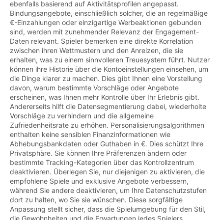
ebenfalls basierend auf Aktivitätsprofilen angepasst.
Bindungsangebote, einschließlich solcher, die an regelmäßige
€-Einzahlungen oder einzigartige Werbeaktionen gebunden
sind, werden mit zunehmender Relevanz der Engagement-
Daten relevant. Spieler bemerken eine direkte Korrelation
zwischen ihren Wettmustern und den Anreizen, die sie
erhalten, was zu einem sinnvolleren Treuesystem führt. Nutzer
können ihre Historie über die Kontoeinstellungen einsehen, um
die Dinge klarer zu machen. Dies gibt Ihnen eine Vorstellung
davon, warum bestimmte Vorschläge oder Angebote
erscheinen, was Ihnen mehr Kontrolle über Ihr Erlebnis gibt.
Andererseits hilft die Datensegmentierung dabei, wiederholte
Vorschläge zu verhindern und die allgemeine
Zufriedenheitsrate zu erhöhen. Personalisierungsalgorithmen
enthalten keine sensiblen Finanzinformationen wie
Abhebungsbankdaten oder Guthaben in €. Dies schützt Ihre
Privatsphäre. Sie können Ihre Präferenzen ändern oder
bestimmte Tracking-Kategorien über das Kontrollzentrum
deaktivieren. Überlegen Sie, nur diejenigen zu aktivieren, die
empfohlene Spiele und exklusive Angebote verbessern,
während Sie andere deaktivieren, um Ihre Datenschutzstufen
dort zu halten, wo Sie sie wünschen. Diese sorgfältige
Anpassung stellt sicher, dass die Spielumgebung für den Stil,
die Gewohnheiten und die Erwartungen jedes Spielers