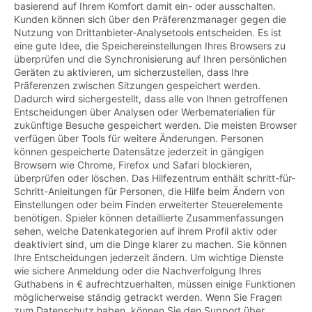
basierend auf Ihrem Komfort damit ein- oder ausschalten.
Kunden können sich über den Präferenzmanager gegen die
Nutzung von Drittanbieter-Analysetools entscheiden. Es ist
eine gute Idee, die Speichereinstellungen Ihres Browsers zu
überprüfen und die Synchronisierung auf Ihren persönlichen
Geräten zu aktivieren, um sicherzustellen, dass Ihre
Präferenzen zwischen Sitzungen gespeichert werden.
Dadurch wird sichergestellt, dass alle von Ihnen getroffenen
Entscheidungen über Analysen oder Werbematerialien für
zukünftige Besuche gespeichert werden. Die meisten Browser
verfügen über Tools für weitere Änderungen. Personen
können gespeicherte Datensätze jederzeit in gängigen
Browsern wie Chrome, Firefox und Safari blockieren,
überprüfen oder löschen. Das Hilfezentrum enthält schritt-für-
Schritt-Anleitungen für Personen, die Hilfe beim Ändern von
Einstellungen oder beim Finden erweiterter Steuerelemente
benötigen. Spieler können detaillierte Zusammenfassungen
sehen, welche Datenkategorien auf ihrem Profil aktiv oder
deaktiviert sind, um die Dinge klarer zu machen. Sie können
Ihre Entscheidungen jederzeit ändern. Um wichtige Dienste
wie sichere Anmeldung oder die Nachverfolgung Ihres
Guthabens in € aufrechtzuerhalten, müssen einige Funktionen
möglicherweise ständig getrackt werden. Wenn Sie Fragen
zum Datenschutz haben, können Sie den Support über