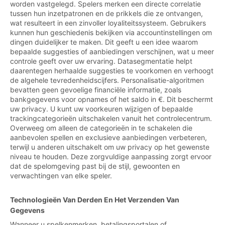
worden vastgelegd. Spelers merken een directe correlatie
tussen hun inzetpatronen en de prikkels die ze ontvangen,
wat resulteert in een zinvoller loyaliteitssysteem. Gebruikers
kunnen hun geschiedenis bekijken via accountinstellingen om
dingen duidelijker te maken. Dit geeft u een idee waarom
bepaalde suggesties of aanbiedingen verschijnen, wat u meer
controle geeft over uw ervaring. Datasegmentatie helpt
daarentegen herhaalde suggesties te voorkomen en verhoogt
de algehele tevredenheidscijfers. Personalisatie-algoritmen
bevatten geen gevoelige financiële informatie, zoals
bankgegevens voor opnames of het saldo in €. Dit beschermt
uw privacy. U kunt uw voorkeuren wijzigen of bepaalde
trackingcategorieën uitschakelen vanuit het controlecentrum.
Overweeg om alleen de categorieën in te schakelen die
aanbevolen spellen en exclusieve aanbiedingen verbeteren,
terwijl u anderen uitschakelt om uw privacy op het gewenste
niveau te houden. Deze zorgvuldige aanpassing zorgt ervoor
dat de spelomgeving past bij de stijl, gewoonten en
verwachtingen van elke speler.
Technologieën Van Derden En Het Verzenden Van
Gegevens
Wanneer u spelkenmerken, betalingsportalen of