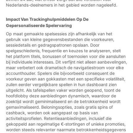
Nederlands-deelnemers in het gebied worden nageleefd.
Impact Van Trackinghulpmiddelen Op De
Gepersonaliseerde Spelervaring
Op maat gemaakte spelsessies zijn afhankelijk van het
gebruik van kleine gegevensbestanden die voorkeuren,
sessiedetails en gedragspatronen opslaan. Door
spelgeschiedenis, frequentie en keuzes te analyseren, stelt
het platform titels, bonussen of toernooien voor die aansluiten
bij individuele interesses. Dit verfijnt niet alleen aanbevelingen,
maar verbetert ook dramatisch de navigatiestroom voor elke
accounthouder. Spelers die bijvoorbeeld consequent de
voorkeur geven aan gokkasten met een specifieke volatiliteit,
zullen eerder vergelijkbare spellen in hun dashboard zien
uitgelicht. Als tafelspellen vaker worden geopend, toont de
hoofdlobby deze aanbiedingen dynamisch, waardoor de
zoektijd wordt geminimaliseerd en de betrokkenheid wordt
gemaximaliseerd. Beloningsopties, zoals gratis spins of
cashback, worden ook aangepast op basis van
activiteitsprofielen. Retentieaanbiedingen, inclusief die
gekoppeld aan regelmatige €-stortingen of unieke promoties,
worden steeds relevanter naarmate betrokkenheidsgegevens