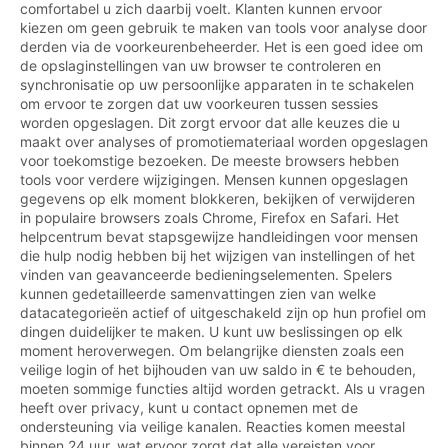
comfortabel u zich daarbij voelt. Klanten kunnen ervoor
kiezen om geen gebruik te maken van tools voor analyse door
derden via de voorkeurenbeheerder. Het is een goed idee om
de opslaginstellingen van uw browser te controleren en
synchronisatie op uw persoonlijke apparaten in te schakelen
om ervoor te zorgen dat uw voorkeuren tussen sessies
worden opgeslagen. Dit zorgt ervoor dat alle keuzes die u
maakt over analyses of promotiemateriaal worden opgeslagen
voor toekomstige bezoeken. De meeste browsers hebben
tools voor verdere wijzigingen. Mensen kunnen opgeslagen
gegevens op elk moment blokkeren, bekijken of verwijderen
in populaire browsers zoals Chrome, Firefox en Safari. Het
helpcentrum bevat stapsgewijze handleidingen voor mensen
die hulp nodig hebben bij het wijzigen van instellingen of het
vinden van geavanceerde bedieningselementen. Spelers
kunnen gedetailleerde samenvattingen zien van welke
datacategorieën actief of uitgeschakeld zijn op hun profiel om
dingen duidelijker te maken. U kunt uw beslissingen op elk
moment heroverwegen. Om belangrijke diensten zoals een
veilige login of het bijhouden van uw saldo in € te behouden,
moeten sommige functies altijd worden getrackt. Als u vragen
heeft over privacy, kunt u contact opnemen met de
ondersteuning via veilige kanalen. Reacties komen meestal
binnen 24 uur, wat ervoor zorgt dat alle vereisten voor