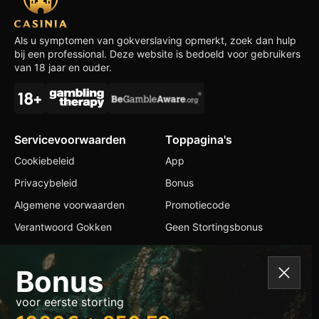
Als u symptomen van gokverslaving opmerkt, zoek dan hulp
bij een professional. Deze website is bedoeld voor gebruikers
van 18 jaar en ouder.
Servicevoorwaarden
Toppagina's
Cookiebeleid
App
Privacybeleid
Bonus
Algemene voorwaarden
Promotiecode
Verantwoord Gokken
Geen Stortingsbonus
Contacten
Bonus
+1 514 766 6210
voor eerste storting
info@casiniaslots.com