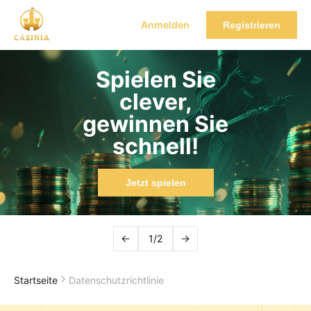
Anmelden
Registrieren
Spielen Sie
clever,
gewinnen Sie
schnell!
Jetzt spielen
1/2
Startseite
Datenschutzrichtlinie