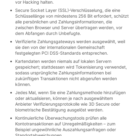
vor Hacking halten.
Secure Socket Layer (SSL)-Verschlüsselung, die eine
Schlüssellänge von mindestens 256 Bit erfordert, schützt
alle persönlichen und Zahlungsinformationen, die
zwischen Browser und Server übertragen werden, vor
dem Abfangen durch Unbefugte.
Verifizierte Zahlungsgateways werden ausgewählt, weil
sie den von der internationalen Gemeinschaft
festgelegten PCI DSS-Standards entsprechen.
Kartendaten werden niemals auf lokalen Servern
gespeichert; stattdessen wird Tokenisierung verwendet,
sodass ursprüngliche Zahlungsinformationen bei
zukünftigen Transaktionen nicht abgerufen werden
können.
Jedes Mal, wenn Sie eine Zahlungsmethode hinzufügen
oder aktualisieren, können je nach ausgewähltem
Anbieter Verifizierungsprotokolle wie 3D Secure oder
biometrische Bestätigung ausgelöst werden.
Kontinuierliche Überwachungstools prüfen alle
Kontotransaktionen auf Unregelmäßigkeiten – zum
Beispiel ungewöhnliche Auszahlungsanfragen oder
Standortabweichungen.