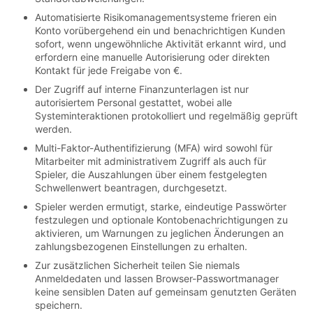
Automatisierte Risikomanagementsysteme frieren ein
Konto vorübergehend ein und benachrichtigen Kunden
sofort, wenn ungewöhnliche Aktivität erkannt wird, und
erfordern eine manuelle Autorisierung oder direkten
Kontakt für jede Freigabe von €.
Der Zugriff auf interne Finanzunterlagen ist nur
autorisiertem Personal gestattet, wobei alle
Systeminteraktionen protokolliert und regelmäßig geprüft
werden.
Multi-Faktor-Authentifizierung (MFA) wird sowohl für
Mitarbeiter mit administrativem Zugriff als auch für
Spieler, die Auszahlungen über einem festgelegten
Schwellenwert beantragen, durchgesetzt.
Spieler werden ermutigt, starke, eindeutige Passwörter
festzulegen und optionale Kontobenachrichtigungen zu
aktivieren, um Warnungen zu jeglichen Änderungen an
zahlungsbezogenen Einstellungen zu erhalten.
Zur zusätzlichen Sicherheit teilen Sie niemals
Anmeldedaten und lassen Browser-Passwortmanager
keine sensiblen Daten auf gemeinsam genutzten Geräten
speichern.