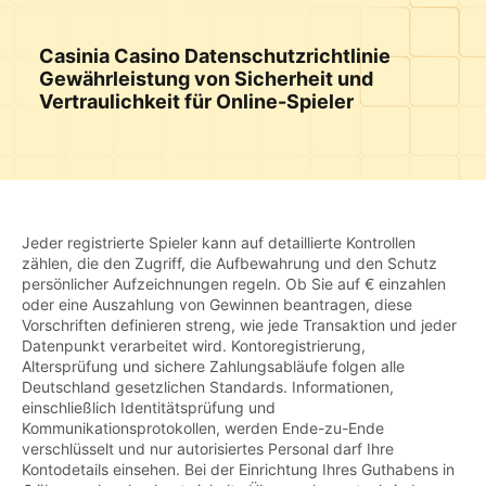
Casinia Casino Datenschutzrichtlinie
Gewährleistung von Sicherheit und
Vertraulichkeit für Online-Spieler
Jeder registrierte Spieler kann auf detaillierte Kontrollen
zählen, die den Zugriff, die Aufbewahrung und den Schutz
persönlicher Aufzeichnungen regeln. Ob Sie auf € einzahlen
oder eine Auszahlung von Gewinnen beantragen, diese
Vorschriften definieren streng, wie jede Transaktion und jeder
Datenpunkt verarbeitet wird. Kontoregistrierung,
Altersprüfung und sichere Zahlungsabläufe folgen alle
Deutschland gesetzlichen Standards. Informationen,
einschließlich Identitätsprüfung und
Kommunikationsprotokollen, werden Ende-zu-Ende
verschlüsselt und nur autorisiertes Personal darf Ihre
Kontodetails einsehen. Bei der Einrichtung Ihres Guthabens in