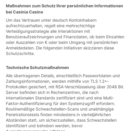
Maßnahmen zum Schutz Ihrer persönlichen Informationen
bei Casinia Casino
Um das Vertrauen unter deutsch Kontoinhabern
aufrechtzuerhalten, regelt eine mehrschichtige
Verteidigungsstrategie alle Interaktionen mit
Benutzeraufzeichnungen und Finanzdaten, ob beim Einzahlen
oder Auszahlen von € oder beim Umgang mit persönlichen
Anmeldedaten. Die folgenden Initiativen skizzieren diese
Schutzschritte.
Technische Schutzmaßnahmen
Alle übertragenen Details, einschließlich Passwortdaten und
Zahlungsinformationen, werden mithilfe von TLS 1.2+-
Protokollen gesichert, mit RSA-Verschlüsselung über 2048 Bit.
Server befinden sich in Rechenzentren, die nach
internationalen Standards zertifiziert sind und eine Multi-
Faktor-Authentifizierung für den Systemzugriff erfordern.
Routinemäßige Schwachstellen-Scans und unabhängige
Penetrationstests finden mindestens in vierteljährlichen
Abständen statt, um sicherzustellen, dass Schwachstellen
identifiziert und behoben werden, bevor