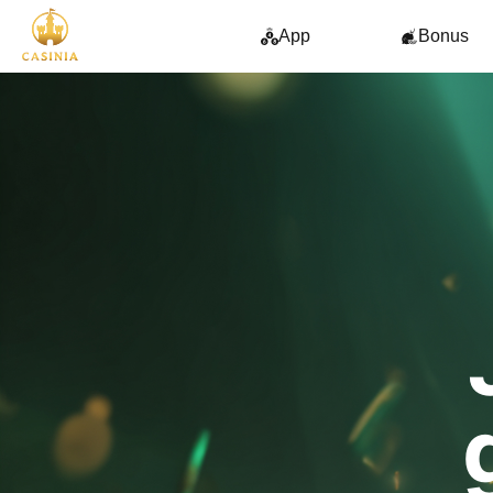
App
Bonus