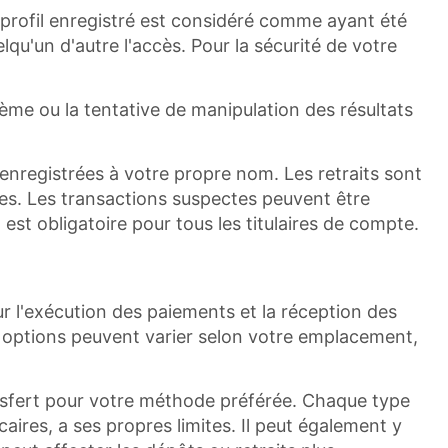
un profil enregistré est considéré comme ayant été
elqu'un d'autre l'accès. Pour la sécurité de votre
ystème ou la tentative de manipulation des résultats
enregistrées à votre propre nom. Les retraits sont
ses. Les transactions suspectes peuvent être
est obligatoire pour tous les titulaires de compte.
sur l'exécution des paiements et la réception des
 options peuvent varier selon votre emplacement,
nsfert pour votre méthode préférée. Chaque type
ires, a ses propres limites. Il peut également y