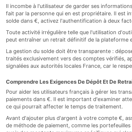
Il incombe à l'utilisateur de garder ses informatio
fait par la personne qui en est propriétaire. Il est 
solde dans €, activez l'authentification à deux fact
Toute activité irrégulière telle que l'utilisation d'
peut entraîner un retrait définitif de la plateforme
La gestion du solde doit être transparente : dépos
traités exclusivement vers des comptes vérifiés, a
signalées aux autorités locales France, car le resp
Comprendre Les Exigences De Dépôt Et De Retra
Pour aider les utilisateurs français à gérer les tra
paiements dans €. Il est important d'examiner at
ce qui pourrait affecter le temps de traitement.
Avant d'ajouter plus d'argent à votre compte €, 
de méthode de paiement, comme les portefeuilles nu