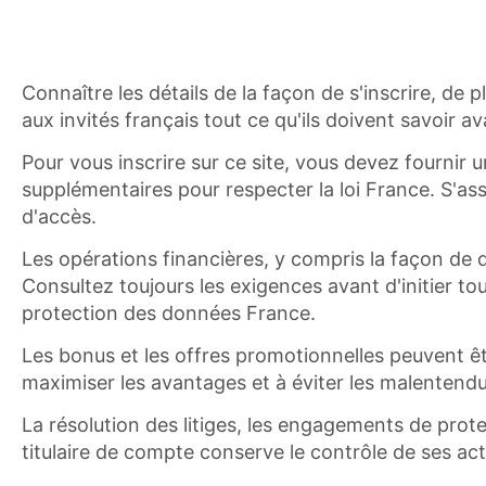
Connaître les détails de la façon de s'inscrire, de
aux invités français tout ce qu'ils doivent savoir av
Pour vous inscrire sur ce site, vous devez fournir 
supplémentaires pour respecter la loi France. S'assu
d'accès.
Les opérations financières, y compris la façon de d
Consultez toujours les exigences avant d'initier to
protection des données France.
Les bonus et les offres promotionnelles peuvent être
maximiser les avantages et à éviter les malentendu
La résolution des litiges, les engagements de pro
titulaire de compte conserve le contrôle de ses a