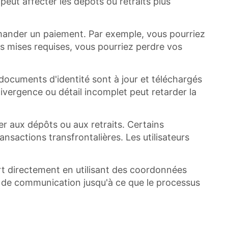
eut affecter les dépôts ou retraits plus
emander un paiement. Par exemple, vous pourriez
es mises requises, vous pourriez perdre vos
documents d'identité sont à jour et téléchargés
ivergence ou détail incomplet peut retarder la
uer aux dépôts ou aux retraits. Certains
nsactions transfrontalières. Les utilisateurs
port directement en utilisant des coordonnées
s de communication jusqu'à ce que le processus