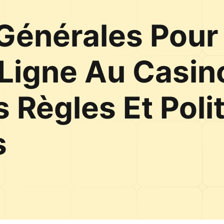
Générales Pour
Ligne Au Casin
 Règles Et Poli
s