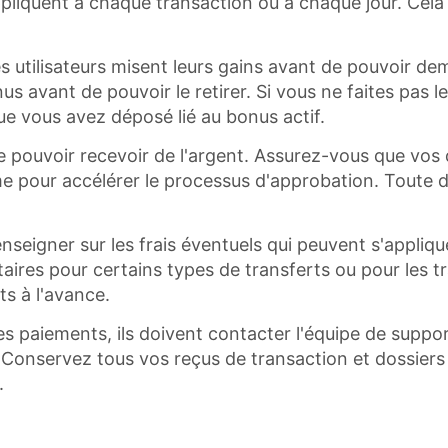
iquent à chaque transaction ou à chaque jour. Cela p
es utilisateurs misent leurs gains avant de pouvoir d
s avant de pouvoir le retirer. Si vous ne faites pas l
 vous avez déposé lié au bonus actif.
 pouvoir recevoir de l'argent. Assurez-vous que vos 
rme pour accélérer le processus d'approbation. Toute d
renseigner sur les frais éventuels qui peuvent s'appliq
ires pour certains types de transferts ou pour les tra
ts à l'avance.
ec les paiements, ils doivent contacter l'équipe de sup
 Conservez tous vos reçus de transaction et dossier
.