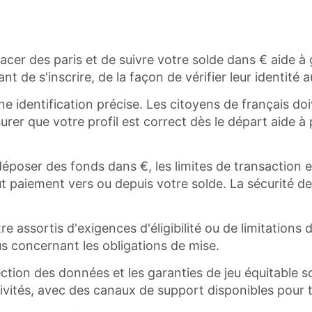
 placer des paris et de suivre votre solde dans € aide 
ant de s'inscrire, de la façon de vérifier leur identité
une identification précise. Les citoyens de français d
rer que votre profil est correct dès le départ aide à 
époser des fonds dans €, les limites de transaction e
ut paiement vers ou depuis votre solde. La sécurité de
 assortis d'exigences d'éligibilité ou de limitations d
s concernant les obligations de mise.
tection des données et les garanties de jeu équitable
ctivités, avec des canaux de support disponibles pour