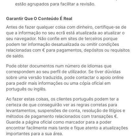
estão agrupados para facilitar a revisão.
Garantir Que O Conteúdo É Real
Antes de fazer qualquer coisa com dinheiro, certifique-se de
que a informação no seu ecrã está atualizada ao atualizar o
seu navegador. Não confie em sites de terceiros porque
podem ter informação desatualizada ou omitir condições
relacionadas com € para pagamentos, depósitos ou requisitos
de saldo.
Pode obter documentos num número de idiomas que
correspondem ao seu perfil de utilizador. Se tiver dúvidas
sobre uma versão traduzida, pode contactar o apoio online
para pedir mais informações ou uma cópia oficial em
português ou inglês.
Ao fazer estas coisas, os clientes português podem ter a
certeza de que conseguirão ver as regras corretas para
levantamentos, suspensões de conta, resolução de litígios e
métodos de pagamento relacionados com transações €.
Guarde a página oficial como marcador para a poder
encontrar facilmente mais tarde e fique atento a atualizações
importantes para a sua área.