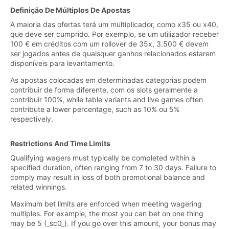
Definição De Múltiplos De Apostas
A maioria das ofertas terá um multiplicador, como x35 ou x40,
que deve ser cumprido. Por exemplo, se um utilizador receber
100 € em créditos com um rollover de 35x, 3.500 € devem
ser jogados antes de quaisquer ganhos relacionados estarem
disponíveis para levantamento.
As apostas colocadas em determinadas categorias podem
contribuir de forma diferente, com os slots geralmente a
contribuir 100%, while table variants and live games often
contribute a lower percentage, such as 10% ou 5%
respectively.
Restrictions And Time Limits
Qualifying wagers must typically be completed within a
specified duration, often ranging from 7 to 30 days. Failure to
comply may result in loss of both promotional balance and
related winnings.
Maximum bet limits are enforced when meeting wagering
multiples. For example, the most you can bet on one thing
may be 5 (_sc0_). If you go over this amount, your bonus may