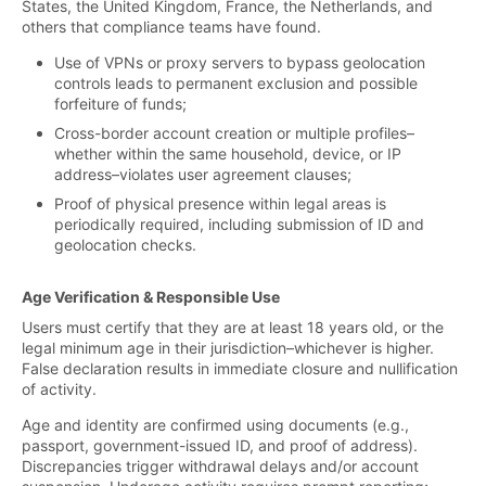
States, the United Kingdom, France, the Netherlands, and
others that compliance teams have found.
Use of VPNs or proxy servers to bypass geolocation
controls leads to permanent exclusion and possible
forfeiture of funds;
Cross-border account creation or multiple profiles–
whether within the same household, device, or IP
address–violates user agreement clauses;
Proof of physical presence within legal areas is
periodically required, including submission of ID and
geolocation checks.
Age Verification & Responsible Use
Users must certify that they are at least 18 years old, or the
legal minimum age in their jurisdiction–whichever is higher.
False declaration results in immediate closure and nullification
of activity.
Age and identity are confirmed using documents (e.g.,
passport, government-issued ID, and proof of address).
Discrepancies trigger withdrawal delays and/or account