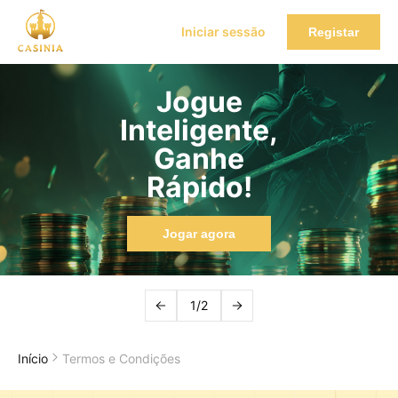
Iniciar sessão
Registar
Jogue
Inteligente,
Ganhe
Rápido!
Jogar agora
1/2
Início
Termos e Condições