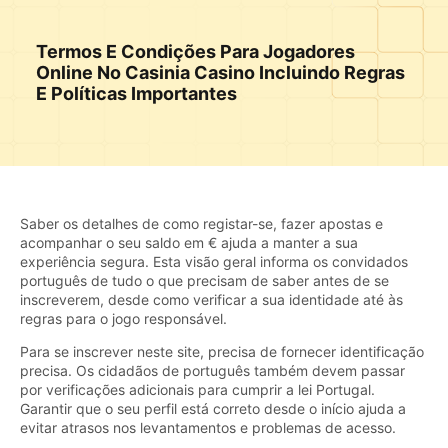
Termos E Condições Para Jogadores
Online No Casinia Casino Incluindo Regras
E Políticas Importantes
Saber os detalhes de como registar-se, fazer apostas e
acompanhar o seu saldo em € ajuda a manter a sua
experiência segura. Esta visão geral informa os convidados
português de tudo o que precisam de saber antes de se
inscreverem, desde como verificar a sua identidade até às
regras para o jogo responsável.
Para se inscrever neste site, precisa de fornecer identificação
precisa. Os cidadãos de português também devem passar
por verificações adicionais para cumprir a lei Portugal.
Garantir que o seu perfil está correto desde o início ajuda a
evitar atrasos nos levantamentos e problemas de acesso.