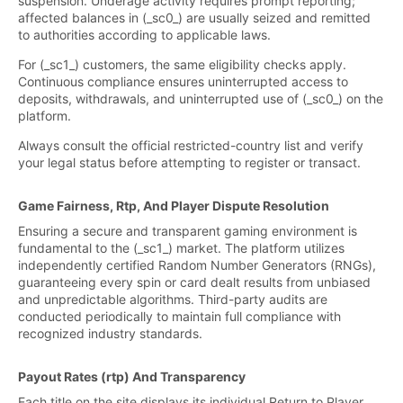
suspension. Underage activity requires prompt reporting;
affected balances in (_sc0_) are usually seized and remitted
to authorities according to applicable laws.
For (_sc1_) customers, the same eligibility checks apply.
Continuous compliance ensures uninterrupted access to
deposits, withdrawals, and uninterrupted use of (_sc0_) on the
platform.
Always consult the official restricted-country list and verify
your legal status before attempting to register or transact.
Game Fairness, Rtp, And Player Dispute Resolution
Ensuring a secure and transparent gaming environment is
fundamental to the (_sc1_) market. The platform utilizes
independently certified Random Number Generators (RNGs),
guaranteeing every spin or card dealt results from unbiased
and unpredictable algorithms. Third-party audits are
conducted periodically to maintain full compliance with
recognized industry standards.
Payout Rates (rtp) And Transparency
Each title on the site displays its individual Return to Player