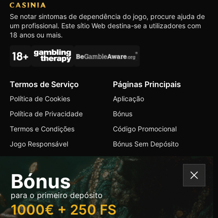
Se notar sintomas de dependência do jogo, procure ajuda de
um profissional. Este sítio Web destina-se a utilizadores com
18 anos ou mais.
Termos de Serviço
Páginas Principais
Política de Cookies
Aplicação
Política de Privacidade
Bónus
Termos e Condições
Código Promocional
Jogo Responsável
Bónus Sem Depósito
Contactos
Bónus
+1 514 766 6210
para o primeiro depósito
info@casiniaslots.com
1000€ + 250 FS