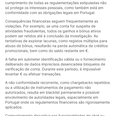
cumprimento de todas as regulamentações estipuladas não
só protege os interesses pessoais, como também está em
conformidade com as obrigações legais em Portugal.
Consequências financeiras seguem frequentemente as
violações. Por exemplo, se uma conta for suspeita de
atividades fraudulentas, todos os ganhos e bónus ativos
podem ser retidos até à conclusão da investigação. As
tentativas de explorar lacunas, como registos múltiplos para
abuso de bónus, resultarão na perda automática de créditos
promocionais, bem como do saldo restante em €.
A falha em submeter identificação válida ou o fornecimento
deliberado de dados imprecisos desencadeia bloqueios de
verificação de conta. Durante este período, é impossível
levantar € ou efetuar transações.
A não conformidade recorrente, como chargebacks repetidos
ou a utilização de instrumentos de pagamento não
autorizados, resulta em blacklist permanente e possível
envolvimento de autoridades legais, especialmente em
Portugal onde os regulamentos financeiros são rigorosamente
aplicados.
Comportamento disruptivo nas funcionalidades de chat ou