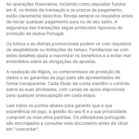
As operações financeiras, incluindo como depositar fundos
em €, os limites de transação e os prazos de pagamento,
estão claramente descritos. Reveja sempre os requisitos antes
de iniciar qualquer pagamento para ou do seu saldo. A
segurança das transações segue protocolos rigorosos de
proteção de dados Portugal.
Os bónus e as ofertas promocionais podem vir com requisitos
de elegibilidade ou limitações de tempo. Familiarizar-se com
estes detalhes ajuda a maximizar os benefícios e a evitar mal-
entendidos sobre as obrigações de apostas.
A resolução de litígios, os compromissos de proteção de
dados e as garantias de jogo justo são apresentados de
forma transparente. Cada titular de conta mantém o controlo
sobre as suas atividades, com canais de apoio disponíveis
para qualquer preocupação em cada etapa.
Leia todos os pontos abaixo para garantir que a sua
experiência de jogo, a gestão do seu € e a sua privacidade
cumprem os mais altos padrões. Os utilizadores português
são encorajados a consultar este documento antes de clicar
em "concordar".