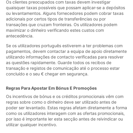
Os clientes preocupados com taxas devem investigar
quaisquer taxas possíveis que possam aplicar-se a depósitos
ou levantamentos. Alguns fornecedores podem cobrar taxas
adicionais por certos tipos de transferências ou por
transações que cruzam fronteiras. Os utilizadores podem
maximizar o dinheiro verificando estes custos com
antecedência.
Se os utilizadores português estiverem a ter problemas com
pagamentos, devem contactar a equipa de apoio diretamente
utilizando informações de contacto verificadas para resolver
as questões rapidamente. Guarde todos os recibos de
transação e registos de comunicação até o processo estar
concluído e o seu € chegar em segurança.
Regras Para Apostar Em Bónus E Promoções
Os incentivos de bónus e os créditos promocionais vêm com
regras sobre como o dinheiro deve ser utilizado antes de
poder ser levantado. Estas regras afetam diretamente a forma
como os utilizadores interagem com as ofertas promocionais,
por isso é importante ler esta secção antes de reivindicar ou
utilizar qualquer incentivo.