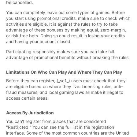
be cancelled.
You can completely leave out some types of games. Before
you start using promotional credits, make sure to check which
activities are eligible. It is against the rules to try to take
advantage of these bonuses by making equal, zero-margin,
or risk-free bets. Doing so could result in losing your credits
and having your account closed.
Participating responsibly makes sure you can take full
advantage of promotional benefits without breaking the rules.
Limitations On Who Can Play And Where They Can Play
Before they can register, (_sc1_) users must check that they
are eligible based on where they live. Licensing rules, anti-
fraud measures, and local gaming laws all make it illegal to
access certain areas.
Access By Jurisdiction
You can't register from places that are considered
"Restricted." You can see the full list in the registration
interface. Some of the most common countries are the United