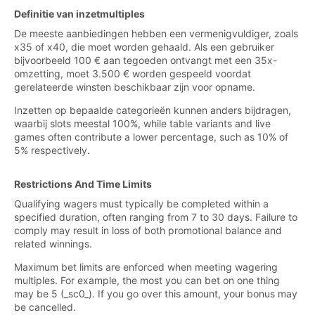
Definitie van inzetmultiples
De meeste aanbiedingen hebben een vermenigvuldiger, zoals
x35 of x40, die moet worden gehaald. Als een gebruiker
bijvoorbeeld 100 € aan tegoeden ontvangt met een 35x-
omzetting, moet 3.500 € worden gespeeld voordat
gerelateerde winsten beschikbaar zijn voor opname.
Inzetten op bepaalde categorieën kunnen anders bijdragen,
waarbij slots meestal 100%, while table variants and live
games often contribute a lower percentage, such as 10% of
5% respectively.
Restrictions And Time Limits
Qualifying wagers must typically be completed within a
specified duration, often ranging from 7 to 30 days. Failure to
comply may result in loss of both promotional balance and
related winnings.
Maximum bet limits are enforced when meeting wagering
multiples. For example, the most you can bet on one thing
may be 5 (_sc0_). If you go over this amount, your bonus may
be cancelled.