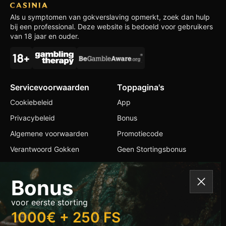
Als u symptomen van gokverslaving opmerkt, zoek dan hulp
bij een professional. Deze website is bedoeld voor gebruikers
van 18 jaar en ouder.
Servicevoorwaarden
Toppagina's
Cookiebeleid
App
Privacybeleid
Bonus
Algemene voorwaarden
Promotiecode
Verantwoord Gokken
Geen Stortingsbonus
Contacten
Bonus
+1 514 766 6210
voor eerste storting
info@casiniaslots.com
1000€ + 250 FS