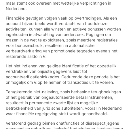
maar stemt ook overeen met wettelijke verplichtingen in
Nederland.
Financiële gevolgen volgen vaak op overtredingen. Als een
account bijvoorbeeld wordt verdacht van frauduleuze
activiteiten, kunnen alle winsten en actieve bonussen worden
ingehouden in afwachting van onderzoek. Pogingen om
mazen in de wet te exploiteren, zoals meerdere registraties
voor bonusmisbruik, resulteren in automatische
verbeurdverklaring van promotionele tegoeden evenals het
resterende saldo in €.
Het niet indienen van geldige identificatie of het opzettelijk
verstrekken van onjuiste gegevens leidt tot
accountverificatieblokkades. Gedurende deze periode is het
onmogelijk om € op te nemen of transacties uit te voeren.
Terugkerende niet-naleving, zoals herhaalde terugboekingen
of het gebruik van ongeautoriseerde betaalinstrumenten,
resulteert in permanente zwarte lijst en mogelijke
betrokkenheid van juridische autoriteiten, vooral in Nederland
waar financiële regelgeving strikt wordt gehandhaafd.
Verstorend gedrag binnen chatfuncties of disrespect jegens
personeel en gebruikers, inclusief bedreigingen, haatzaaiende