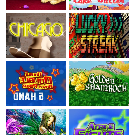
Struttura Del Moltiplicatore Dei Livelli Avanzati
Ottenere Il Massimo Valore Nel Lungo Periodo
Comprendere I Requisiti Di Scomessa Per I Codici
Bonus
Risoluzione Dei Problemi Comuni Con I Codici Promo
Cose Da Evitare Quando Si Usano I Codici Promo
Casinia
Errori Comuni Che Influiscono Sul Valore Dei Bonus
Migliore Pratica: Stai Attento Alle Clausole A Carattere
Minuscolo Su Casinia
Il Momento Migliore Per Usare I Codici Promo Casinia
Per Ottenere Il Massimo Valore
Utilizzo Dei Codici Promo Casinia Con Altre Offerte
Codici Promo Casinia Per Dispositivi Mobili: Come
Funzionano