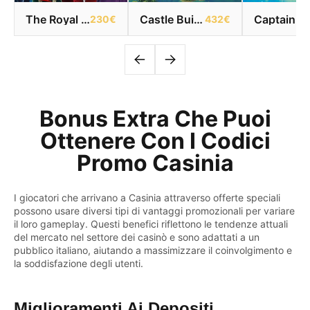
The Royal Family
Castle Builder
Captain 
230€
432€
Bonus Extra Che Puoi
Ottenere Con I Codici
Promo Casinia
I giocatori che arrivano a Casinia attraverso offerte speciali
possono usare diversi tipi di vantaggi promozionali per variare
il loro gameplay. Questi benefici riflettono le tendenze attuali
del mercato nel settore dei casinò e sono adattati a un
pubblico italiano, aiutando a massimizzare il coinvolgimento e
la soddisfazione degli utenti.
Miglioramenti Ai Depositi