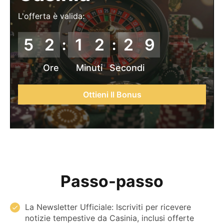
L'offerta è valida:
5
2
1
2
2
8
:
:
Ore
Minuti
Secondi
Ottieni Il Bonus
Passo-passo
La Newsletter Ufficiale: Iscriviti per ricevere
notizie tempestive da Casinia, inclusi offerte