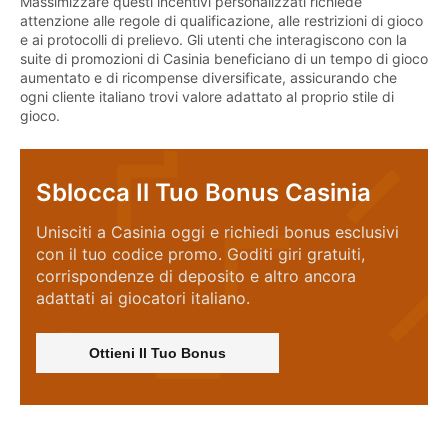
Massimizzare questi incentivi personalizzati richiede
attenzione alle regole di qualificazione, alle restrizioni di gioco
e ai protocolli di prelievo. Gli utenti che interagiscono con la
suite di promozioni di Casinia beneficiano di un tempo di gioco
aumentato e di ricompense diversificate, assicurando che
ogni cliente italiano trovi valore adattato al proprio stile di
gioco.
Sblocca Il Tuo Bonus Casinia
Unisciti a Casinia oggi e richiedi bonus esclusivi
con il tuo codice promo. Goditi giri gratuiti,
corrispondenze di deposito e altro ancora
adattati ai giocatori italiano.
Ottieni Il Tuo Bonus