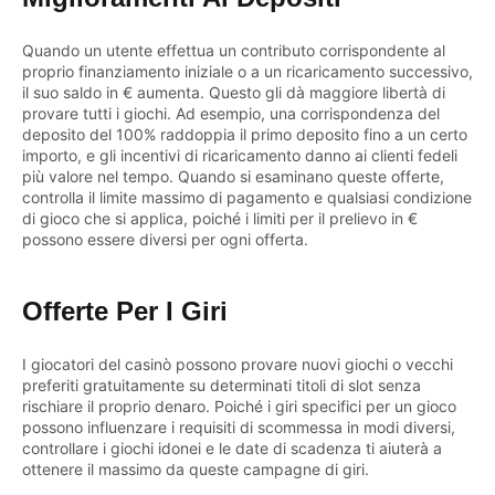
Quando un utente effettua un contributo corrispondente al
proprio finanziamento iniziale o a un ricaricamento successivo,
il suo saldo in € aumenta. Questo gli dà maggiore libertà di
provare tutti i giochi. Ad esempio, una corrispondenza del
deposito del 100% raddoppia il primo deposito fino a un certo
importo, e gli incentivi di ricaricamento danno ai clienti fedeli
più valore nel tempo. Quando si esaminano queste offerte,
controlla il limite massimo di pagamento e qualsiasi condizione
di gioco che si applica, poiché i limiti per il prelievo in €
possono essere diversi per ogni offerta.
Offerte Per I Giri
I giocatori del casinò possono provare nuovi giochi o vecchi
preferiti gratuitamente su determinati titoli di slot senza
rischiare il proprio denaro. Poiché i giri specifici per un gioco
possono influenzare i requisiti di scommessa in modi diversi,
controllare i giochi idonei e le date di scadenza ti aiuterà a
ottenere il massimo da queste campagne di giri.