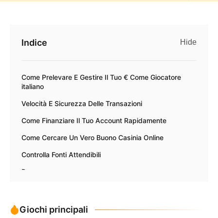
Indice
Hide
Come Prelevare E Gestire Il Tuo € Come Giocatore
italiano
Velocità E Sicurezza Delle Transazioni
Come Finanziare Il Tuo Account Rapidamente
Come Cercare Un Vero Buono Casinia Online
Controlla Fonti Attendibili
Passo-passo
Guida Passo-passo Per Riscattare Il Tuo Codice
Promo Casinia
Giochi principali
Bonus Extra Che Puoi Ottenere Con I Codici Promo