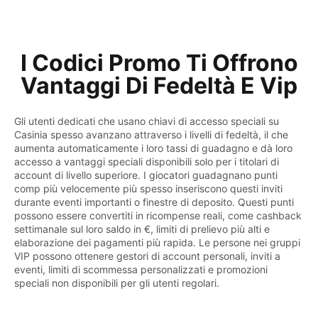
I Codici Promo Ti Offrono
Vantaggi Di Fedeltà E Vip
Gli utenti dedicati che usano chiavi di accesso speciali su
Casinia spesso avanzano attraverso i livelli di fedeltà, il che
aumenta automaticamente i loro tassi di guadagno e dà loro
accesso a vantaggi speciali disponibili solo per i titolari di
account di livello superiore. I giocatori guadagnano punti
comp più velocemente più spesso inseriscono questi inviti
durante eventi importanti o finestre di deposito. Questi punti
possono essere convertiti in ricompense reali, come cashback
settimanale sul loro saldo in €, limiti di prelievo più alti e
elaborazione dei pagamenti più rapida. Le persone nei gruppi
VIP possono ottenere gestori di account personali, inviti a
eventi, limiti di scommessa personalizzati e promozioni
speciali non disponibili per gli utenti regolari.