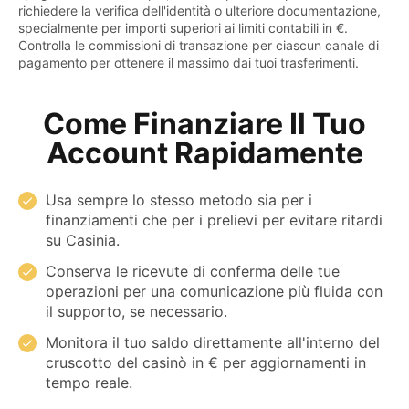
richiedere la verifica dell'identità o ulteriore documentazione,
specialmente per importi superiori ai limiti contabili in €.
Controlla le commissioni di transazione per ciascun canale di
pagamento per ottenere il massimo dai tuoi trasferimenti.
Come Finanziare Il Tuo
Account Rapidamente
Usa sempre lo stesso metodo sia per i
finanziamenti che per i prelievi per evitare ritardi
su Casinia.
Conserva le ricevute di conferma delle tue
operazioni per una comunicazione più fluida con
il supporto, se necessario.
Monitora il tuo saldo direttamente all'interno del
cruscotto del casinò in € per aggiornamenti in
tempo reale.