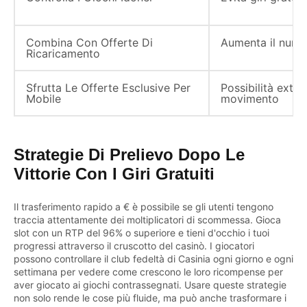
Combina Con Offerte Di
Aumenta il numer
Ricaricamento
Sfrutta Le Offerte Esclusive Per
Possibilità extra 
Mobile
movimento
Strategie Di Prelievo Dopo Le
Vittorie Con I Giri Gratuiti
Il trasferimento rapido a € è possibile se gli utenti tengono
traccia attentamente dei moltiplicatori di scommessa. Gioca
slot con un RTP del 96% o superiore e tieni d'occhio i tuoi
progressi attraverso il cruscotto del casinò. I giocatori
possono controllare il club fedeltà di Casinia ogni giorno e ogni
settimana per vedere come crescono le loro ricompense per
aver giocato ai giochi contrassegnati. Usare queste strategie
non solo rende le cose più fluide, ma può anche trasformare i