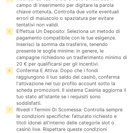
campo di inserimento per digitare la parola
chiave ottenuta. Controlla due volte eventuali
errori di maiuscolo o spaziatura per evitare
tentativi non validi.
Effettua Un Deposito: Seleziona un metodo di
pagamento compatibile con le tue esigenze.
Inserisci la somma da trasferire, tenendo
presente le soglie minime: in genere, le
campagne richiedono un trasferimento minimo di
20 € per qualificarsi per gli incentivi.
Conferma E Attiva: Dopo che i fondi
raggiungono il tuo saldo del casinò, conferma
l'attivazione nel tuo profilo account sotto la
scheda promozioni. Il sistema Casinia aggiorna il
tuo stato all'istante se i requisiti sono
soddisfatti.
Rivedi I Termini Di Scomessa: Controlla sempre
le condizioni specifiche: fatturato richiesto e
titoli idonei all'interno delle categorie slot o
casinò live. Rispettare queste condizioni