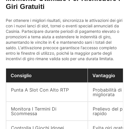
Giri Gratuiti
Per ottenere i migliori risultati, sincronizza le attivazioni dei giri
con i nuovi lanci di slot, tornei o eventi speciali annunciati da
Casinia. Partecipare durante periodi di pagamento elevato o
promozioni a tema aiuta a estendere le indennità di giro,
aumentando le vincite in € e mantenendo sani i totali del
saldo. L'attivazione precoce garantisce l'accesso completo
entro le finestre di utilizzo, poiché la maggior parte degli
incentivi di giro rimane valida solo per una durata limitata.
Consiglio
Vantaggio
Punta A Slot Con Alto RTP
Probabilità di vi
migliorata
Monitora I Termini Di
Prelievo del pre
Scommessa
rapido
Controlla I Giochi Idonei
Evita giri gratuit