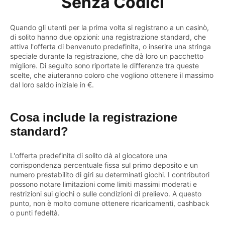
Senza Codici
Quando gli utenti per la prima volta si registrano a un casinò,
di solito hanno due opzioni: una registrazione standard, che
attiva l'offerta di benvenuto predefinita, o inserire una stringa
speciale durante la registrazione, che dà loro un pacchetto
migliore. Di seguito sono riportate le differenze tra queste
scelte, che aiuteranno coloro che vogliono ottenere il massimo
dal loro saldo iniziale in €.
Cosa include la registrazione
standard?
L'offerta predefinita di solito dà al giocatore una
corrispondenza percentuale fissa sul primo deposito e un
numero prestabilito di giri su determinati giochi. I contributori
possono notare limitazioni come limiti massimi moderati e
restrizioni sui giochi o sulle condizioni di prelievo. A questo
punto, non è molto comune ottenere ricaricamenti, cashback
o punti fedeltà.