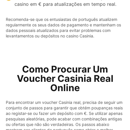
casino em € para atualizações em tempo real.
Recomenda-se que os entusiastas de português atualizem
regularmente os seus dados de pagamento e mantenham os
dados pessoais atualizados para evitar problemas com
levantamentos ou depósitos no casino Casinia.
Como Procurar Um
Voucher Casinia Real
Online
Para encontrar um voucher Casinia real, precisa de seguir um
conjunto de passos para garantir que obtém poupanças reais
ao registar-se ou fazer um depósito com €. Se utilizar apenas
pesquisas aleatórias, pode acabar com combinações antigas
ou ofertas que não são verdadeiras. Os passos abaixo
mostram aos clientes de português como obter o melhor