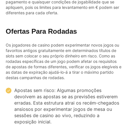
pagamento e quaisquer condições de jogabilidade que se
apliquem, pois os limites para levantamento em € podem ser
diferentes para cada oferta.
Ofertas Para Rodadas
Os jogadores de casino podem experimentar novos jogos ou
favoritos antigos gratuitamente em determinados títulos de
slots sem colocar o seu próprio dinheiro em risco. Como as
rodadas específicas de um jogo podem afetar os requisitos
de apostas de formas diferentes, verificar os jogos elegíveis e
as datas de expiração ajudá-lo-á a tirar o máximo partido
destas campanhas de rodadas.
Apostas sem risco: Algumas promoções
devolvem as apostas se as previsões estiverem
erradas. Esta estrutura atrai os recém-chegados
ansiosos por experimentar jogos de mesa ou
sessões de casino ao vivo, reduzindo a
exposição inicial.