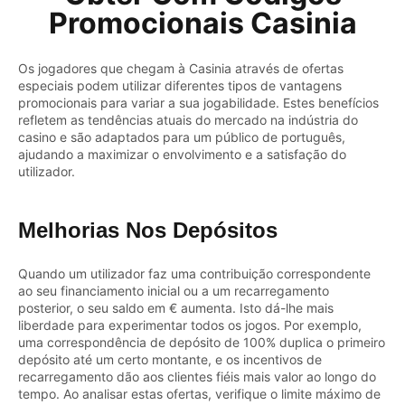
Promocionais Casinia
Os jogadores que chegam à Casinia através de ofertas
especiais podem utilizar diferentes tipos de vantagens
promocionais para variar a sua jogabilidade. Estes benefícios
refletem as tendências atuais do mercado na indústria do
casino e são adaptados para um público de português,
ajudando a maximizar o envolvimento e a satisfação do
utilizador.
Melhorias Nos Depósitos
Quando um utilizador faz uma contribuição correspondente
ao seu financiamento inicial ou a um recarregamento
posterior, o seu saldo em € aumenta. Isto dá-lhe mais
liberdade para experimentar todos os jogos. Por exemplo,
uma correspondência de depósito de 100% duplica o primeiro
depósito até um certo montante, e os incentivos de
recarregamento dão aos clientes fiéis mais valor ao longo do
tempo. Ao analisar estas ofertas, verifique o limite máximo de