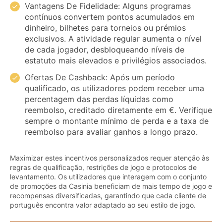
Vantagens De Fidelidade: Alguns programas
contínuos convertem pontos acumulados em
dinheiro, bilhetes para torneios ou prémios
exclusivos. A atividade regular aumenta o nível
de cada jogador, desbloqueando níveis de
estatuto mais elevados e privilégios associados.
Ofertas De Cashback: Após um período
qualificado, os utilizadores podem receber uma
percentagem das perdas líquidas como
reembolso, creditado diretamente em €. Verifique
sempre o montante mínimo de perda e a taxa de
reembolso para avaliar ganhos a longo prazo.
Maximizar estes incentivos personalizados requer atenção às
regras de qualificação, restrições de jogo e protocolos de
levantamento. Os utilizadores que interagem com o conjunto
de promoções da Casinia beneficiam de mais tempo de jogo e
recompensas diversificadas, garantindo que cada cliente de
português encontra valor adaptado ao seu estilo de jogo.