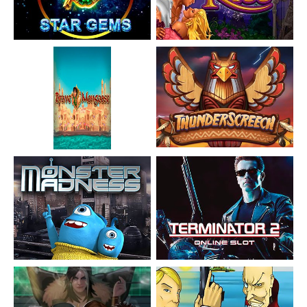
Rodadas Grátis
Códigos Promocionais Dão-Lhe Benefícios De
Fidelidade E Vip
Estrutura Do Multiplicador De Nível Avançado
Obter O Máximo Valor A Longo Prazo
Compreender Os Requisitos De Apostas Para
Códigos De Bónus
Resolução De Problemas Comuns Com Códigos
Promocionais
Coisas A Evitar Ao Utilizar Códigos Promocionais
Casinia
Erros Comuns Que Afetam O Valor Dos Bónus
Melhor Prática: Fique À Frente Das Letras Miúdas Na
Casinia
O Melhor Momento Para Utilizar Códigos
Promocionais Casinia Para Obter O Máximo Valor