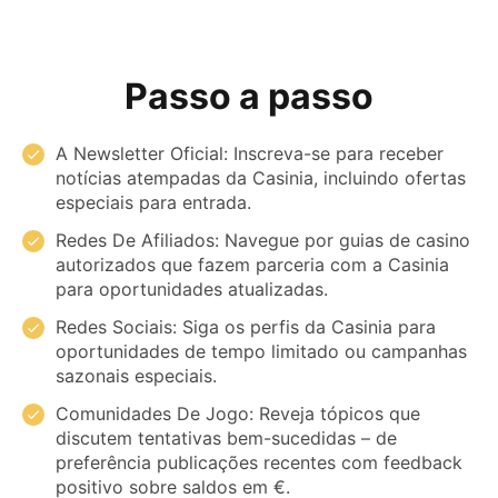
Passo a passo
A Newsletter Oficial: Inscreva-se para receber
notícias atempadas da Casinia, incluindo ofertas
especiais para entrada.
Redes De Afiliados: Navegue por guias de casino
autorizados que fazem parceria com a Casinia
para oportunidades atualizadas.
Redes Sociais: Siga os perfis da Casinia para
oportunidades de tempo limitado ou campanhas
sazonais especiais.
Comunidades De Jogo: Reveja tópicos que
discutem tentativas bem-sucedidas – de
preferência publicações recentes com feedback
positivo sobre saldos em €.