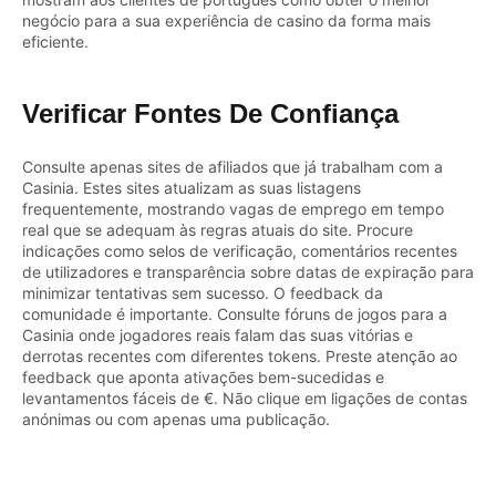
negócio para a sua experiência de casino da forma mais
eficiente.
Verificar Fontes De Confiança
Consulte apenas sites de afiliados que já trabalham com a
Casinia. Estes sites atualizam as suas listagens
frequentemente, mostrando vagas de emprego em tempo
real que se adequam às regras atuais do site. Procure
indicações como selos de verificação, comentários recentes
de utilizadores e transparência sobre datas de expiração para
minimizar tentativas sem sucesso. O feedback da
comunidade é importante. Consulte fóruns de jogos para a
Casinia onde jogadores reais falam das suas vitórias e
derrotas recentes com diferentes tokens. Preste atenção ao
feedback que aponta ativações bem-sucedidas e
levantamentos fáceis de €. Não clique em ligações de contas
anónimas ou com apenas uma publicação.