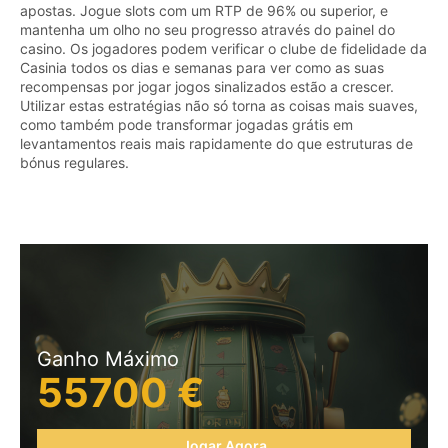
apostas. Jogue slots com um RTP de 96% ou superior, e
mantenha um olho no seu progresso através do painel do
casino. Os jogadores podem verificar o clube de fidelidade da
Casinia todos os dias e semanas para ver como as suas
recompensas por jogar jogos sinalizados estão a crescer.
Utilizar estas estratégias não só torna as coisas mais suaves,
como também pode transformar jogadas grátis em
levantamentos reais mais rapidamente do que estruturas de
bónus regulares.
Ganho Máximo
55700 €
Jogar Agora