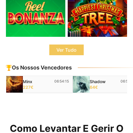
Ver Tudo
Os Nossos Vencedores
Minx
06:54:15
Shadow
06:54:
227€
64€
Como Levantar E Gerir O