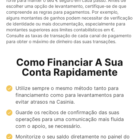
forte para manter o seu € seguro em cada passo. Antes de
escolher uma opção de levantamento, certifique-se de que
compreende as regras para pagamentos. Por exemplo,
alguns montantes de ganhos podem necessitar de verificação
de identidade ou mais documentação, especialmente para
montantes superiores aos limites contabilísticos em €.
Consulte as taxas de transação de cada canal de pagamento
para obter o máximo de dinheiro das suas transações.
Como Financiar A Sua
Conta Rapidamente
Utilize sempre o mesmo método tanto para
financiamento como para levantamentos para
evitar atrasos na Casinia.
Guarde os recibos de confirmação das suas
operações para uma comunicação mais fluida
com o apoio, se necessário.
Monitorize o seu saldo diretamente no painel do