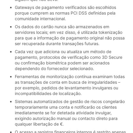
Gateways de pagamento verificados são escolhidos
porque cumprem as normas PCI DSS definidas pela
comunidade internacional.
Os dados do cartão nunca são armazenados em
servidores locais; em vez disso, é utilizada tokenização
para que a informação de pagamento original não possa
ser recuperada durante transações futuras.
Cada vez que adiciona ou atualiza um método de
pagamento, protocolos de verificação como 3D Secure
ou confirmação biométrica podem ser acionados
dependendo do fornecedor selecionado.
Ferramentas de monitorização contínua examinam todas
as transações de conta em busca de irregularidades –
por exemplo, pedidos de levantamento invulgares ou
incompatibilidades de localização.
Sistemas automatizados de gestão de riscos congelarão
temporariamente uma conta e notificarão os clientes
imediatamente se for detetada atividade invulgar,
exigindo autorização manual ou contacto direto para
qualquer libertação de €.
O acesso a registos financeiros internos é restrito apenas