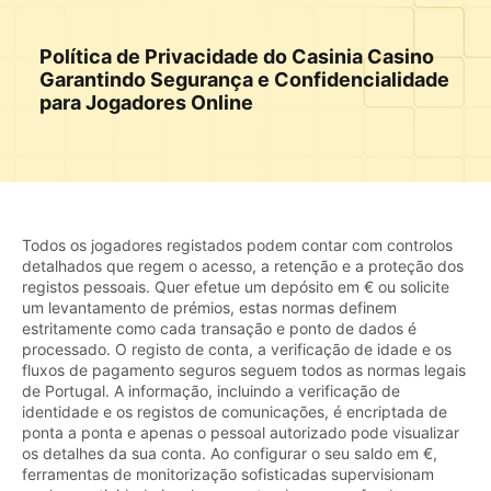
Política de Privacidade do Casinia Casino
Garantindo Segurança e Confidencialidade
para Jogadores Online
Todos os jogadores registados podem contar com controlos
detalhados que regem o acesso, a retenção e a proteção dos
registos pessoais. Quer efetue um depósito em € ou solicite
um levantamento de prémios, estas normas definem
estritamente como cada transação e ponto de dados é
processado. O registo de conta, a verificação de idade e os
fluxos de pagamento seguros seguem todos as normas legais
de Portugal. A informação, incluindo a verificação de
identidade e os registos de comunicações, é encriptada de
ponta a ponta e apenas o pessoal autorizado pode visualizar
os detalhes da sua conta. Ao configurar o seu saldo em €,
ferramentas de monitorização sofisticadas supervisionam