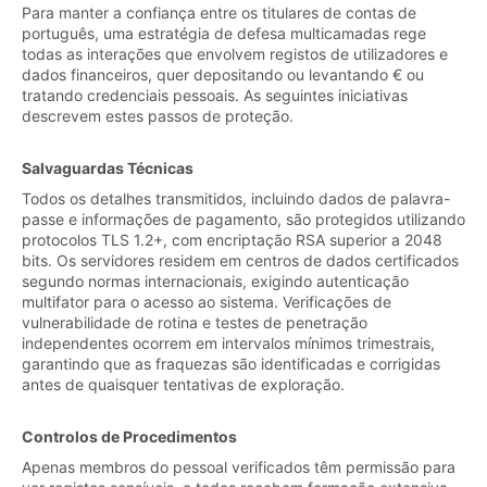
Para manter a confiança entre os titulares de contas de
português, uma estratégia de defesa multicamadas rege
todas as interações que envolvem registos de utilizadores e
dados financeiros, quer depositando ou levantando € ou
tratando credenciais pessoais. As seguintes iniciativas
descrevem estes passos de proteção.
Salvaguardas Técnicas
Todos os detalhes transmitidos, incluindo dados de palavra-
passe e informações de pagamento, são protegidos utilizando
protocolos TLS 1.2+, com encriptação RSA superior a 2048
bits. Os servidores residem em centros de dados certificados
segundo normas internacionais, exigindo autenticação
multifator para o acesso ao sistema. Verificações de
vulnerabilidade de rotina e testes de penetração
independentes ocorrem em intervalos mínimos trimestrais,
garantindo que as fraquezas são identificadas e corrigidas
antes de quaisquer tentativas de exploração.
Controlos de Procedimentos
Apenas membros do pessoal verificados têm permissão para