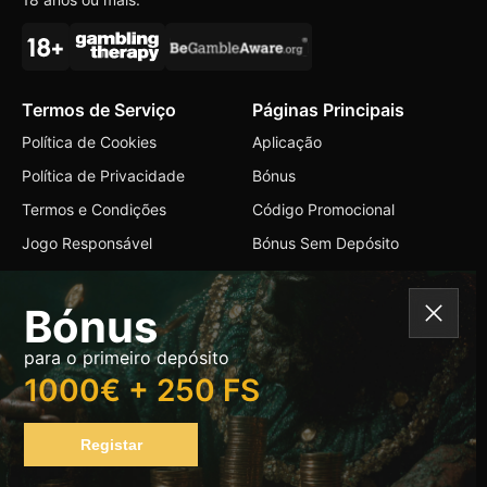
Termos de Serviço
Páginas Principais
Política de Cookies
Aplicação
Política de Privacidade
Bónus
Termos e Condições
Código Promocional
Jogo Responsável
Bónus Sem Depósito
Contactos
Bónus
+1 514 766 6210
para o primeiro depósito
info@casiniaslots.com
1000€ + 250 FS
Mudar Idioma
Registar
All Rights Reserved.