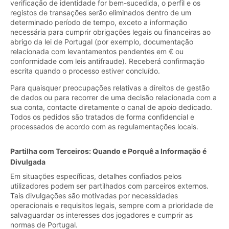
verificação de identidade for bem-sucedida, o perfil e os
registos de transações serão eliminados dentro de um
determinado período de tempo, exceto a informação
necessária para cumprir obrigações legais ou financeiras ao
abrigo da lei de Portugal (por exemplo, documentação
relacionada com levantamentos pendentes em € ou
conformidade com leis antifraude). Receberá confirmação
escrita quando o processo estiver concluído.
Para quaisquer preocupações relativas a direitos de gestão
de dados ou para recorrer de uma decisão relacionada com a
sua conta, contacte diretamente o canal de apoio dedicado.
Todos os pedidos são tratados de forma confidencial e
processados de acordo com as regulamentações locais.
Partilha com Terceiros: Quando e Porquê a Informação é
Divulgada
Em situações específicas, detalhes confiados pelos
utilizadores podem ser partilhados com parceiros externos.
Tais divulgações são motivadas por necessidades
operacionais e requisitos legais, sempre com a prioridade de
salvaguardar os interesses dos jogadores e cumprir as
normas de Portugal.