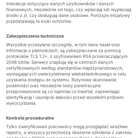
interakcje dotyczące danych użytkowników i danych
finansowych, niezależnie od tego, czy wpłacają lub wypłacają
środki z zł, czy obsługują dane osobowe. Poniższe inicjatywy
przedstawiają te kroki ochronne.
Zabezpieczenia techniczne
Wszystkie przesyłane szczegóły, w tym dane haseł oraz
informacje o płatnościach, są zabezpieczane za pomocą
protokołów TLS 1.2+, z szyfrowaniem RSA przekraczającym
2048 bitów. Serwery znajdują się w centrach danych
certyfikowanych według standardów międzynarodowych,
wymagających uwierzytelniania wieloskładnikowego w celu
uzyskania dostępu do systemu. Rutynowe skanowanie
podatności oraz niezależne testy penetracyjne
przeprowadzane są co najmniej co kwartał, zapewniając
identyfikację i usunięcie słabości przed wszelkimi próbami
wykorzystania.
Kontrole proceduralne
Tylko zweryfikowani pracownicy mogą przeglądać wrażliwe
rejestry, a wszyscy przechodzą obszerne szkolenia z zakresu