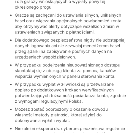
i dla graczy wnioskujących o wypłaty powyżej
określonego progu.
Gracze są zachęcani do ustawiania silnych, unikalnych
haseł oraz włączania opcjonalnych powiadomień konta,
aby otrzymywać alerty dotyczące wszelkich zmian w
ustawieniach związanych z płatnościami.
Dla dodatkowego bezpieczeństwa nigdy nie udostępniaj
danych logowania ani nie zezwalaj menedżerom haseł
przeglądarki na zapisywanie poufnych danych na
urządzeniach współdzielonych.
W przypadku podejrzenia nieupoważnionego dostępu
skontaktuj się z obsługą klienta za pomocą kanałów
wsparcia wymienionych w panelu sterowania konta.
W przypadku wypłat w zł wnioski są przetwarzane
dopiero po dodatkowych krokach weryfikacyjnych
potwierdzających tożsamość posiadacza konta, zgodnie
z wymogami regulacyjnymi Polska.
Możesz zostać poproszony o okazanie dowodu
własności metody płatności, której użyłeś do
dokonywania wpłat i wypłat.
Niezależni eksperci ds. cyberbezpieczeństwa regularnie