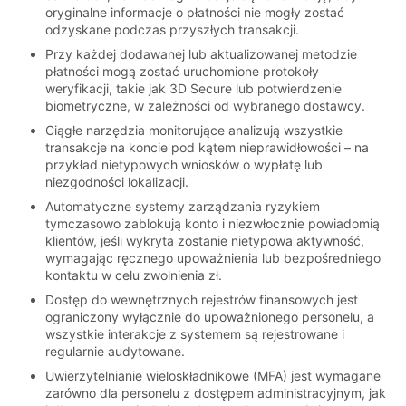
oryginalne informacje o płatności nie mogły zostać
odzyskane podczas przyszłych transakcji.
Przy każdej dodawanej lub aktualizowanej metodzie
płatności mogą zostać uruchomione protokoły
weryfikacji, takie jak 3D Secure lub potwierdzenie
biometryczne, w zależności od wybranego dostawcy.
Ciągłe narzędzia monitorujące analizują wszystkie
transakcje na koncie pod kątem nieprawidłowości – na
przykład nietypowych wniosków o wypłatę lub
niezgodności lokalizacji.
Automatyczne systemy zarządzania ryzykiem
tymczasowo zablokują konto i niezwłocznie powiadomią
klientów, jeśli wykryta zostanie nietypowa aktywność,
wymagając ręcznego upoważnienia lub bezpośredniego
kontaktu w celu zwolnienia zł.
Dostęp do wewnętrznych rejestrów finansowych jest
ograniczony wyłącznie do upoważnionego personelu, a
wszystkie interakcje z systemem są rejestrowane i
regularnie audytowane.
Uwierzytelnianie wieloskładnikowe (MFA) jest wymagane
zarówno dla personelu z dostępem administracyjnym, jak