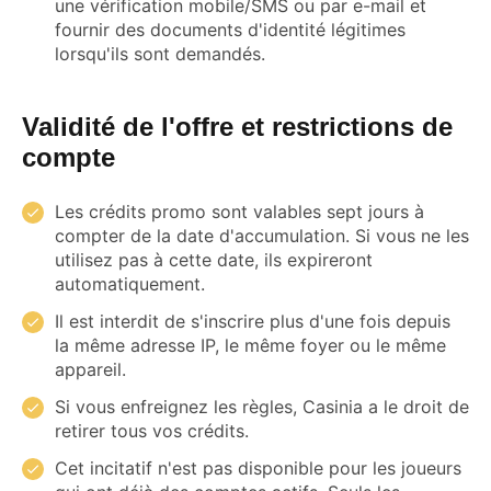
une vérification mobile/SMS ou par e-mail et
fournir des documents d'identité légitimes
lorsqu'ils sont demandés.
Validité de l'offre et restrictions de
compte
Les crédits promo sont valables sept jours à
compter de la date d'accumulation. Si vous ne les
utilisez pas à cette date, ils expireront
automatiquement.
Il est interdit de s'inscrire plus d'une fois depuis
la même adresse IP, le même foyer ou le même
appareil.
Si vous enfreignez les règles, Casinia a le droit de
retirer tous vos crédits.
Cet incitatif n'est pas disponible pour les joueurs