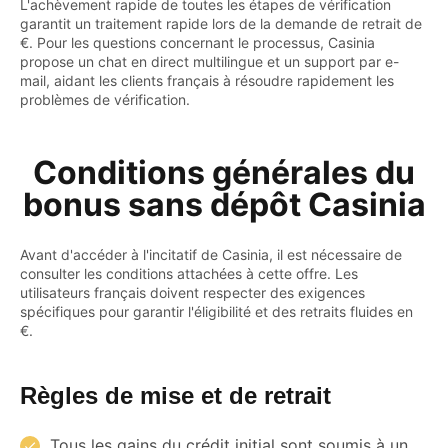
L'achèvement rapide de toutes les étapes de vérification
garantit un traitement rapide lors de la demande de retrait de
€. Pour les questions concernant le processus, Casinia
propose un chat en direct multilingue et un support par e-
mail, aidant les clients français à résoudre rapidement les
problèmes de vérification.
Conditions générales du
bonus sans dépôt Casinia
Avant d'accéder à l'incitatif de Casinia, il est nécessaire de
consulter les conditions attachées à cette offre. Les
utilisateurs français doivent respecter des exigences
spécifiques pour garantir l'éligibilité et des retraits fluides en
€.
Règles de mise et de retrait
Tous les gains du crédit initial sont soumis à un