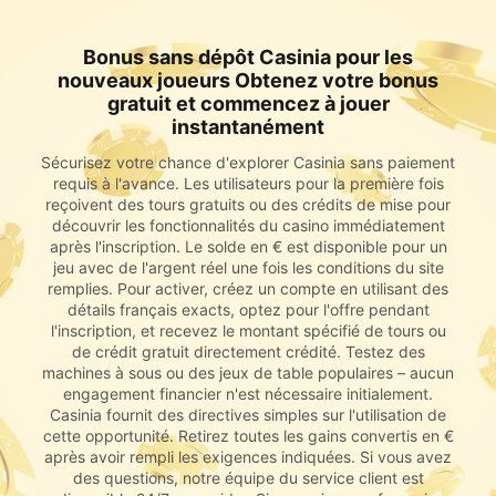
Bonus sans dépôt Casinia pour les
nouveaux joueurs Obtenez votre bonus
gratuit et commencez à jouer
instantanément
Sécurisez votre chance d'explorer Casinia sans paiement
requis à l'avance. Les utilisateurs pour la première fois
reçoivent des tours gratuits ou des crédits de mise pour
découvrir les fonctionnalités du casino immédiatement
après l'inscription. Le solde en € est disponible pour un
jeu avec de l'argent réel une fois les conditions du site
remplies. Pour activer, créez un compte en utilisant des
détails français exacts, optez pour l'offre pendant
l'inscription, et recevez le montant spécifié de tours ou
de crédit gratuit directement crédité. Testez des
machines à sous ou des jeux de table populaires – aucun
engagement financier n'est nécessaire initialement.
Casinia fournit des directives simples sur l'utilisation de
cette opportunité. Retirez toutes les gains convertis en €
après avoir rempli les exigences indiquées. Si vous avez
des questions, notre équipe du service client est