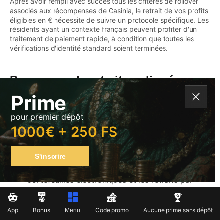
Après avoir rempli avec succès tous les critères de rollover
associés aux récompenses de Casinia, le retrait de vos profits
éligibles en € nécessite de suivre un protocole spécifique. Les
résidents ayant un contexte français peuvent profiter d'un
traitement de paiement rapide, à condition que toutes les
vérifications d'identité standard soient terminées.
Processus de retrait expliqué
Prime
Accédez à la zone caisse : Naviguez vers le
tableau de bord de votre compte Casinia et
pour premier dépôt
sélectionnez la section retrait.
1000€ + 250 FS
Sélectionnez votre méthode préférée :
Choisissez une solution de paiement qui prend
S'inscrire
en charge les transactions en €. Les options
incluent les virements bancaires traditionnels, les
portefeuilles électroniques et les retraits par
carte.
Entrez le montant du retrait : Assurez-vous que
App
Bonus
Code promo
Aucune prime sans dépôt
Menu
la somme demandée ne dépasse pas votre solde