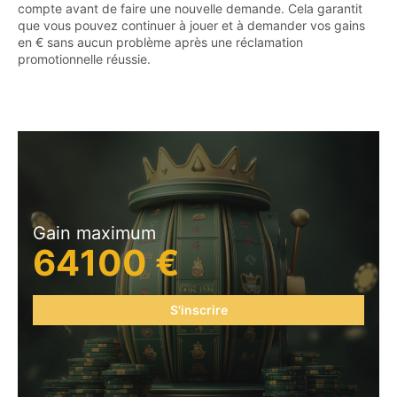
compte avant de faire une nouvelle demande. Cela garantit
que vous pouvez continuer à jouer et à demander vos gains
en € sans aucun problème après une réclamation
promotionnelle réussie.
Gain maximum
64100 €
S'inscrire