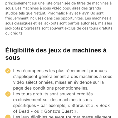
principalement sur une liste organisée de titres de machines à
sous. Les machines à sous vidéo populaires des grands
studios tels que NetEnt, Pragmatic Play et Play’n Go sont
fréquemment incluses dans ces opportunités. Les machines à
sous classiques et les jackpots sont parfois autorisés, mais les
jackpots progressifs sont souvent exclus de ces tours gratuits
ou crédits.
Éligibilité des jeux de machines à
sous
Les récompenses les plus récemment promues
s'appliquent généralement à des machines à sous
vidéo sélectionnées, mises en évidence sur la
page des conditions promotionnelles.
Les tours gratuits sont souvent crédités
exclusivement sur des machines à sous
spécifiques – par exemple, « Starburst », « Book
of Dead » ou « Gonzo’s Quest ».
Les jeux éligibles peuvent tourner mensuellement,