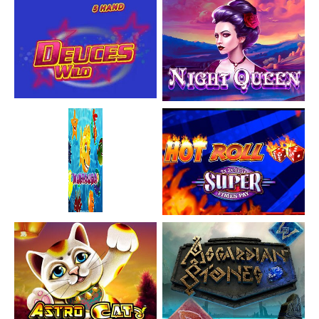
Limitations par zone
Violation des règles
Comment tirer le meilleur parti de l'offre Casinia
Optimiser la taille des paris et la planification des
sessions
Timing des retraits et choix des jeux
Comment retirer vos gains du bonus sans dépôt de
Casinia
Processus de retrait expliqué
Délais et conseils pour les paiements
Canaux de support client français pour les questions
sur les incitatifs Casinia