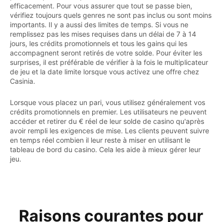
efficacement. Pour vous assurer que tout se passe bien,
vérifiez toujours quels genres ne sont pas inclus ou sont moins
importants. Il y a aussi des limites de temps. Si vous ne
remplissez pas les mises requises dans un délai de 7 à 14
jours, les crédits promotionnels et tous les gains qui les
accompagnent seront retirés de votre solde. Pour éviter les
surprises, il est préférable de vérifier à la fois le multiplicateur
de jeu et la date limite lorsque vous activez une offre chez
Casinia.
Lorsque vous placez un pari, vous utilisez généralement vos
crédits promotionnels en premier. Les utilisateurs ne peuvent
accéder et retirer du € réel de leur solde de casino qu'après
avoir rempli les exigences de mise. Les clients peuvent suivre
en temps réel combien il leur reste à miser en utilisant le
tableau de bord du casino. Cela les aide à mieux gérer leur
jeu.
Raisons courantes pour