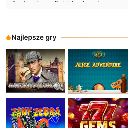
Regulamin bonusu Casinia bez depozytu
Zasady obstawiania i wypłat
Ważność oferty i ograniczenia konta
Które gry kasynowe kwalifikują się do oferty bez de
Najlepsze gry
Kwalifikowalność gier slotowych
Zasady dotyczące gier stołowych i gier na żywo
Zrozumienie wymagań dotyczących obstawiania w C
Najczęstsze powody, dla których Casinia nie przyz
Brakujące informacje podczas rejestracji
Wiele kont
Niezweryfikowane metody kontaktu
Ograniczenia regionalne