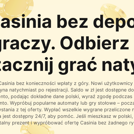
asinia bez depo
raczy. Odbier
zacznij grać na
asinia bez konieczności wpłaty z góry. Nowi użytkownicy
a natychmiast po rejestracji. Saldo w zł jest dostępne d
to, podając dokładne dane polski, wyraź zgodę podczas rej
to. Wypróbuj popularne automaty lub gry stołowe – pocz
tania z tej oferty. Wypłać wszelkie wygrane przeliczone 
 jest dostępny 24/7, aby pomóc. Jeśli mieszkasz w polski, 
talny prezent i wypróbować ofertę Casinia bez żadnego ry