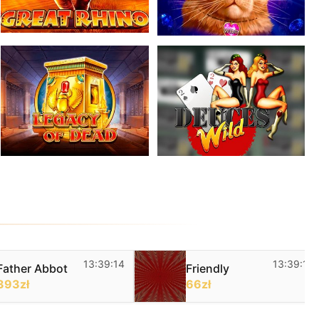
13:39:32
13:39:14
Feral Mayhem
Father Abbot
450zł
393zł