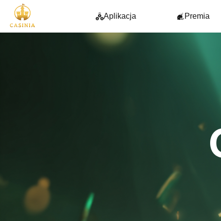
Aplikacja
Premia