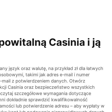
owitalną Casinia i ją
ny język oraz walutę, na przykład zł dla łatwych
i osobowymi, takimi jak adres e-mail i numer
 e-mail z potwierdzeniem danych. Otwórz
kcji Casinia oraz bezpieczeństwo wszystkich
Przeczytaj szczegółowe wymagania dotyczące
ni dokładnie sprawdzić kwalifikowalność
samości lub potwierdzenie adresu – aby wypłaty w