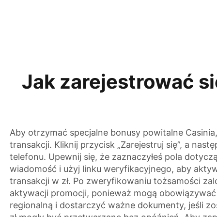
Jak zarejestrować si
Aby otrzymać specjalne bonusy powitalne Casinia, 
transakcji. Kliknij przycisk „Zarejestruj się”, a n
telefonu. Upewnij się, że zaznaczyłeś pola dotyc
wiadomość i użyj linku weryfikacyjnego, aby akt
transakcji w zł. Po zweryfikowaniu tożsamości za
aktywacji promocji, ponieważ mogą obowiązywać o
regionalną i dostarczyć ważne dokumenty, jeśli z