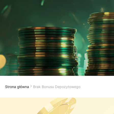
Strona główna
Brak Bonusu Depozytowego