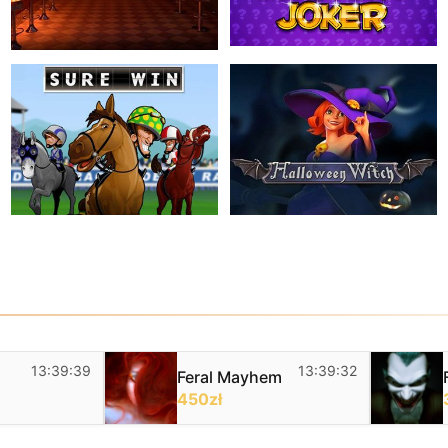
i
tu
romocje Casinia
13:39:46
13:39:39
Ude
210zł