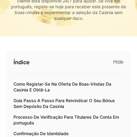
cliente está disponível 24/7 para ajudar. Se vive em
português, registe-se hoje para receber este presente de
boas-vindas e experimentar a seleção da Casinia sem
qualquer risco.
Índice
Hide
Como Registar-Se Na Oferta De Boas-Vindas Da
Casinia E Obtê-La
Guia Passo A Passo Para Reivindicar O Seu Bónus
Sem Depósito Da Casinia
Processo De Verificação Para Titulares De Conta Em
português
Confirmação De Identidade