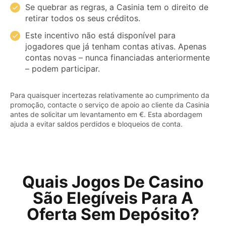
Se quebrar as regras, a Casinia tem o direito de
retirar todos os seus créditos.
Este incentivo não está disponível para
jogadores que já tenham contas ativas. Apenas
contas novas – nunca financiadas anteriormente
– podem participar.
Para quaisquer incertezas relativamente ao cumprimento da
promoção, contacte o serviço de apoio ao cliente da Casinia
antes de solicitar um levantamento em €. Esta abordagem
ajuda a evitar saldos perdidos e bloqueios de conta.
Quais Jogos De Casino
São Elegíveis Para A
Oferta Sem Depósito?