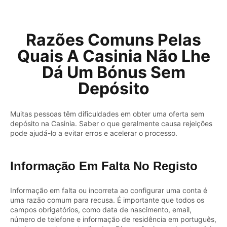
Razões Comuns Pelas
Quais A Casinia Não Lhe
Dá Um Bónus Sem
Depósito
Muitas pessoas têm dificuldades em obter uma oferta sem
depósito na Casinia. Saber o que geralmente causa rejeições
pode ajudá-lo a evitar erros e acelerar o processo.
Informação Em Falta No Registo
Informação em falta ou incorreta ao configurar uma conta é
uma razão comum para recusa. É importante que todos os
campos obrigatórios, como data de nascimento, email,
número de telefone e informação de residência em português,