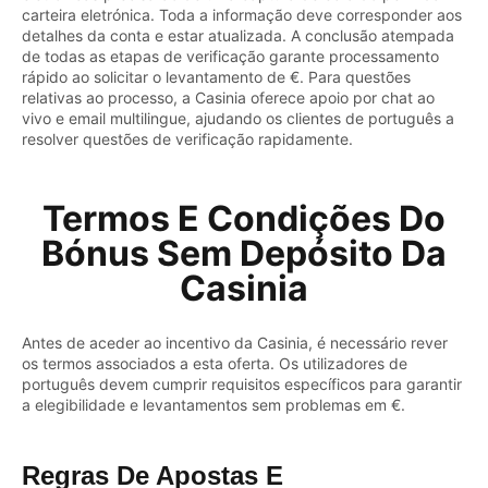
carteira eletrónica. Toda a informação deve corresponder aos
detalhes da conta e estar atualizada. A conclusão atempada
de todas as etapas de verificação garante processamento
rápido ao solicitar o levantamento de €. Para questões
relativas ao processo, a Casinia oferece apoio por chat ao
vivo e email multilingue, ajudando os clientes de português a
resolver questões de verificação rapidamente.
Termos E Condições Do
Bónus Sem Depósito Da
Casinia
Antes de aceder ao incentivo da Casinia, é necessário rever
os termos associados a esta oferta. Os utilizadores de
português devem cumprir requisitos específicos para garantir
a elegibilidade e levantamentos sem problemas em €.
Regras De Apostas E