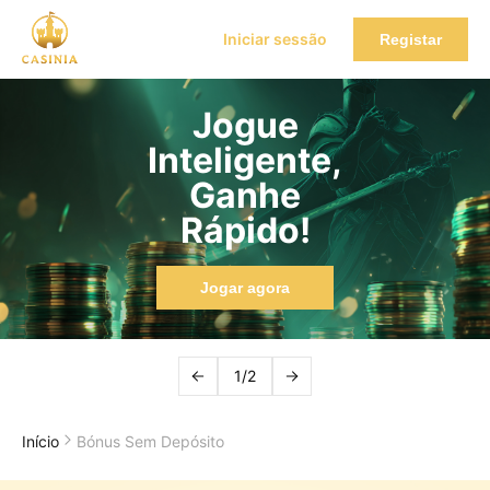
Iniciar sessão
Registar
Jogue
Inteligente,
Ganhe
Rápido!
Jogar agora
1/2
Início
Bónus Sem Depósito