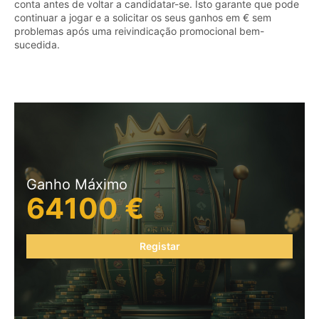
conta antes de voltar a candidatar-se. Isto garante que pode
continuar a jogar e a solicitar os seus ganhos em € sem
problemas após uma reivindicação promocional bem-
sucedida.
Ganho Máximo
64100 €
Registar