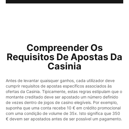
Compreender Os
Requisitos De Apostas Da
Casinia
Antes de levantar quaisquer ganhos, cada utilizador deve
cumprir requisitos de apostas específicos associados às
ofertas da Casinia. Tipicamente, estas regras estipulam que o
montante creditado deve ser apostado um número definido
de vezes dentro de jogos de casino elegíveis. Por exemplo,
suponha que uma conta recebe 10 € em crédito promocional
com uma condição de volume de 35x. Isto significa que 350
€ devem ser apostados antes de ser possível um pagamento.