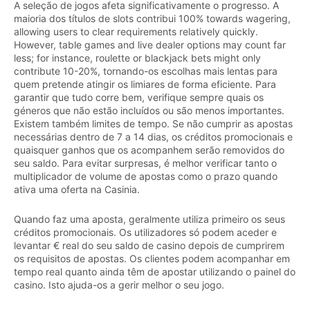
A seleção de jogos afeta significativamente o progresso. A
maioria dos títulos de slots contribui 100% towards wagering,
allowing users to clear requirements relatively quickly.
However, table games and live dealer options may count far
less; for instance, roulette or blackjack bets might only
contribute 10-20%, tornando-os escolhas mais lentas para
quem pretende atingir os limiares de forma eficiente. Para
garantir que tudo corre bem, verifique sempre quais os
géneros que não estão incluídos ou são menos importantes.
Existem também limites de tempo. Se não cumprir as apostas
necessárias dentro de 7 a 14 dias, os créditos promocionais e
quaisquer ganhos que os acompanhem serão removidos do
seu saldo. Para evitar surpresas, é melhor verificar tanto o
multiplicador de volume de apostas como o prazo quando
ativa uma oferta na Casinia.
Quando faz uma aposta, geralmente utiliza primeiro os seus
créditos promocionais. Os utilizadores só podem aceder e
levantar € real do seu saldo de casino depois de cumprirem
os requisitos de apostas. Os clientes podem acompanhar em
tempo real quanto ainda têm de apostar utilizando o painel do
casino. Isto ajuda-os a gerir melhor o seu jogo.