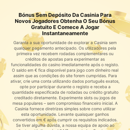
Bónus Sem Depósito Da Casinia Para
Novos Jogadores Obtenha O Seu Bónus
Gratuito E Comece A Jogar
Instantaneamente
Garanta a sua oportunidade de explorar a Casinia sem
qualquer pagamento antecipado. Os utilizadores pela
primeira vez recebem rodadas complementares ou
créditos de apostas para experimentar as
funcionalidades do casino imediatamente após o registo.
O saldo em € fica disponível para jogo com dinheiro real
assim que as condições do site forem cumpridas. Para
ativar, crie uma conta utilizando dados português exatos,
opte por participar durante o registo e receba a
quantidade especificada de rodadas ou crédito gratuito
creditado diretamente. Experimente slots ou jogos de
mesa populares – sem compromisso financeiro inicial. A
Casinia fornece diretrizes simples sobre como utilizar
esta oportunidade. Levante quaisquer ganhos
convertidos em € após cumprir os requisitos indicados.
Se tiver alguma dúvida, a nossa equipa de apoio ao