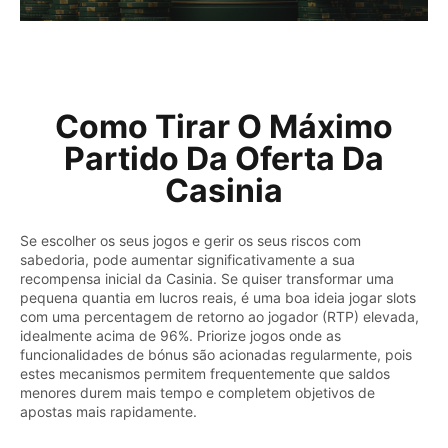
Como Tirar O Máximo
Partido Da Oferta Da
Casinia
Se escolher os seus jogos e gerir os seus riscos com
sabedoria, pode aumentar significativamente a sua
recompensa inicial da Casinia. Se quiser transformar uma
pequena quantia em lucros reais, é uma boa ideia jogar slots
com uma percentagem de retorno ao jogador (RTP) elevada,
idealmente acima de 96%. Priorize jogos onde as
funcionalidades de bónus são acionadas regularmente, pois
estes mecanismos permitem frequentemente que saldos
menores durem mais tempo e completem objetivos de
apostas mais rapidamente.