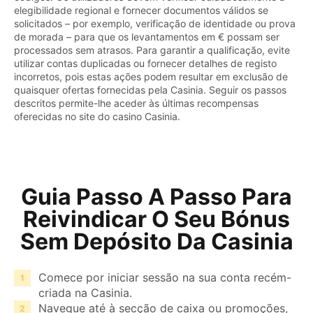
elegibilidade regional e fornecer documentos válidos se
solicitados – por exemplo, verificação de identidade ou prova
de morada – para que os levantamentos em € possam ser
processados sem atrasos. Para garantir a qualificação, evite
utilizar contas duplicadas ou fornecer detalhes de registo
incorretos, pois estas ações podem resultar em exclusão de
quaisquer ofertas fornecidas pela Casinia. Seguir os passos
descritos permite-lhe aceder às últimas recompensas
oferecidas no site do casino Casinia.
Guia Passo A Passo Para
Reivindicar O Seu Bónus
Sem Depósito Da Casinia
Comece por iniciar sessão na sua conta recém-
criada na Casinia.
Navegue até à secção de caixa ou promoções,