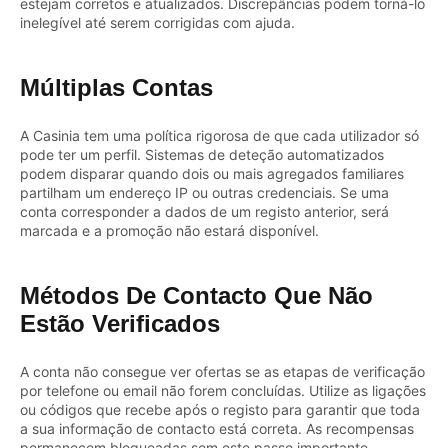
estejam corretos e atualizados. Discrepâncias podem torná-lo
inelegível até serem corrigidas com ajuda.
Múltiplas Contas
A Casinia tem uma política rigorosa de que cada utilizador só
pode ter um perfil. Sistemas de deteção automatizados
podem disparar quando dois ou mais agregados familiares
partilham um endereço IP ou outras credenciais. Se uma
conta corresponder a dados de um registo anterior, será
marcada e a promoção não estará disponível.
Métodos De Contacto Que Não
Estão Verificados
A conta não consegue ver ofertas se as etapas de verificação
por telefone ou email não forem concluídas. Utilize as ligações
ou códigos que recebe após o registo para garantir que toda
a sua informação de contacto está correta. As recompensas
permanecem bloqueadas sem este passo importante.