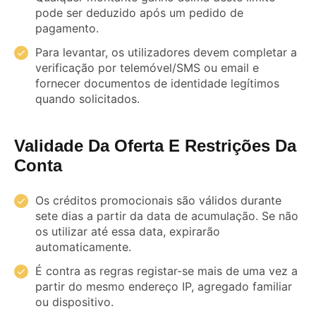
pode ser deduzido após um pedido de
pagamento.
Para levantar, os utilizadores devem completar a
verificação por telemóvel/SMS ou email e
fornecer documentos de identidade legítimos
quando solicitados.
Validade Da Oferta E Restrições Da
Conta
Os créditos promocionais são válidos durante
sete dias a partir da data de acumulação. Se não
os utilizar até essa data, expirarão
automaticamente.
É contra as regras registar-se mais de uma vez a
partir do mesmo endereço IP, agregado familiar
ou dispositivo.