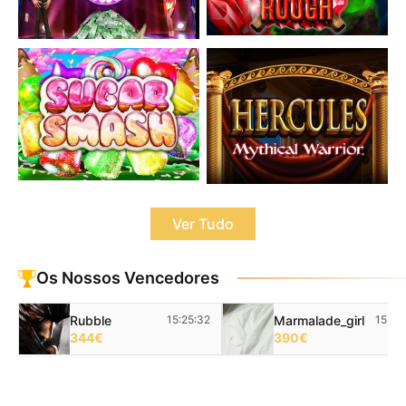
Ver Tudo
Os Nossos Vencedores
Rubble
15:25:32
Marmalade_girl
15:25
344€
390€