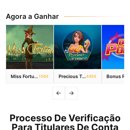
Agora a Ganhar
Miss Fortune
Precious Treasures
Bonus Pok
156€
445€
Processo De Verificação
Para Titulares De Conta