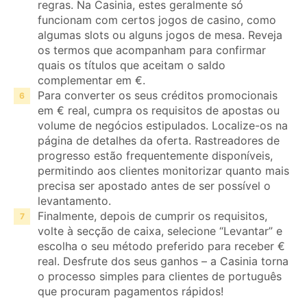
regras. Na Casinia, estes geralmente só
funcionam com certos jogos de casino, como
algumas slots ou alguns jogos de mesa. Reveja
os termos que acompanham para confirmar
quais os títulos que aceitam o saldo
complementar em €.
Para converter os seus créditos promocionais
em € real, cumpra os requisitos de apostas ou
volume de negócios estipulados. Localize-os na
página de detalhes da oferta. Rastreadores de
progresso estão frequentemente disponíveis,
permitindo aos clientes monitorizar quanto mais
precisa ser apostado antes de ser possível o
levantamento.
Finalmente, depois de cumprir os requisitos,
volte à secção de caixa, selecione “Levantar” e
escolha o seu método preferido para receber €
real. Desfrute dos seus ganhos – a Casinia torna
o processo simples para clientes de português
que procuram pagamentos rápidos!