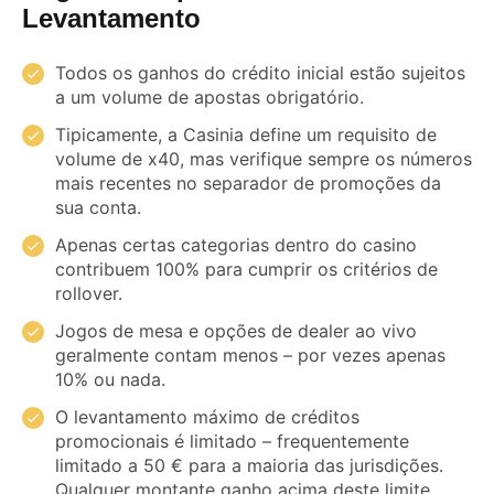
Levantamento
Todos os ganhos do crédito inicial estão sujeitos
a um volume de apostas obrigatório.
Tipicamente, a Casinia define um requisito de
volume de x40, mas verifique sempre os números
mais recentes no separador de promoções da
sua conta.
Apenas certas categorias dentro do casino
contribuem 100% para cumprir os critérios de
rollover.
Jogos de mesa e opções de dealer ao vivo
geralmente contam menos – por vezes apenas
10% ou nada.
O levantamento máximo de créditos
promocionais é limitado – frequentemente
limitado a 50 € para a maioria das jurisdições.
Qualquer montante ganho acima deste limite