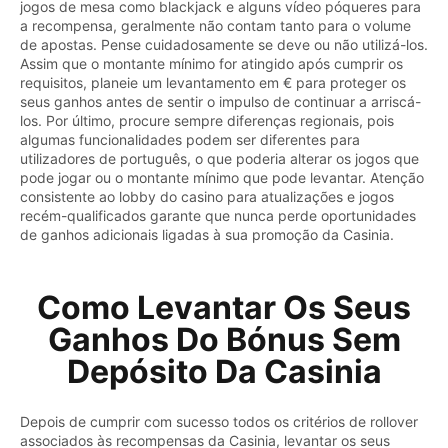
jogos de mesa como blackjack e alguns vídeo póqueres para
a recompensa, geralmente não contam tanto para o volume
de apostas. Pense cuidadosamente se deve ou não utilizá-los.
Assim que o montante mínimo for atingido após cumprir os
requisitos, planeie um levantamento em € para proteger os
seus ganhos antes de sentir o impulso de continuar a arriscá-
los. Por último, procure sempre diferenças regionais, pois
algumas funcionalidades podem ser diferentes para
utilizadores de português, o que poderia alterar os jogos que
pode jogar ou o montante mínimo que pode levantar. Atenção
consistente ao lobby do casino para atualizações e jogos
recém-qualificados garante que nunca perde oportunidades
de ganhos adicionais ligadas à sua promoção da Casinia.
Como Levantar Os Seus
Ganhos Do Bónus Sem
Depósito Da Casinia
Depois de cumprir com sucesso todos os critérios de rollover
associados às recompensas da Casinia, levantar os seus