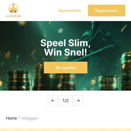
Aanmelden
Registreren
Speel Slim,
Win Snel!
Nu spelen
1/2
Home
Inloggen