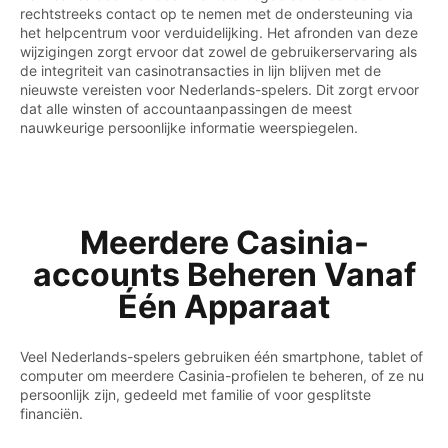
rechtstreeks contact op te nemen met de ondersteuning via
het helpcentrum voor verduidelijking. Het afronden van deze
wijzigingen zorgt ervoor dat zowel de gebruikerservaring als
de integriteit van casinotransacties in lijn blijven met de
nieuwste vereisten voor Nederlands-spelers. Dit zorgt ervoor
dat alle winsten of accountaanpassingen de meest
nauwkeurige persoonlijke informatie weerspiegelen.
Meerdere Casinia-
accounts Beheren Vanaf
Één Apparaat
Veel Nederlands-spelers gebruiken één smartphone, tablet of
computer om meerdere Casinia-profielen te beheren, of ze nu
persoonlijk zijn, gedeeld met familie of voor gesplitste
financiën.