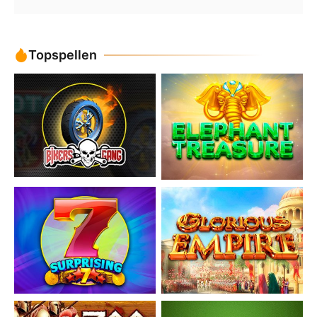
Phishingpogingen Herkennen En Vermijden Die
Gericht Zijn Op Casinia Aanmelden
Topspellen
Persoonlijke Gegevens Bijwerken Na Het Aanmelden
Meerdere Casinia-accounts Beheren Vanaf Één
Apparaat
Instellingen In Je Browser Die Je Veilig Toegang
Geven Tot Casinia
Aanbevolen Browserinstellingen
Meer Veiligheidsmaatregelen Voor Het Spelen Bij
Online Casino's
Hoe Je Casinia Aanmeldfoutmeldingen Kunt Oplossen
En Begrijpen
Hoe Je Je Kunt Aanmelden Bij Casinia Op Je
Telefoon: Ios En Android
Integratie En Optimalisatie Van Apps