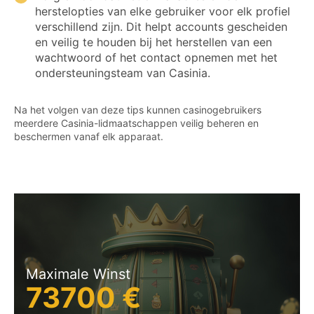
herstelopties van elke gebruiker voor elk profiel
verschillend zijn. Dit helpt accounts gescheiden
en veilig te houden bij het herstellen van een
wachtwoord of het contact opnemen met het
ondersteuningsteam van Casinia.
Na het volgen van deze tips kunnen casinogebruikers
meerdere Casinia-lidmaatschappen veilig beheren en
beschermen vanaf elk apparaat.
Maximale Winst
73700 €