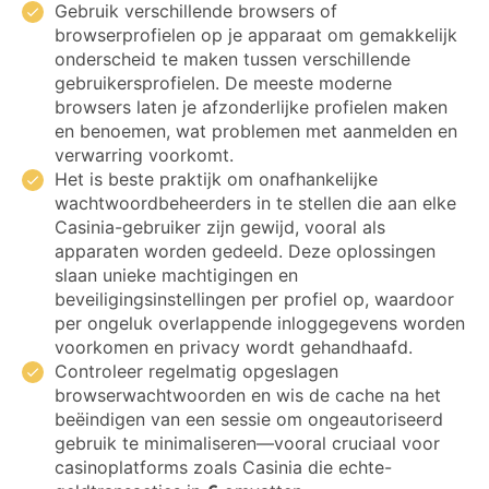
Gebruik verschillende browsers of
browserprofielen op je apparaat om gemakkelijk
onderscheid te maken tussen verschillende
gebruikersprofielen. De meeste moderne
browsers laten je afzonderlijke profielen maken
en benoemen, wat problemen met aanmelden en
verwarring voorkomt.
Het is beste praktijk om onafhankelijke
wachtwoordbeheerders in te stellen die aan elke
Casinia-gebruiker zijn gewijd, vooral als
apparaten worden gedeeld. Deze oplossingen
slaan unieke machtigingen en
beveiligingsinstellingen per profiel op, waardoor
per ongeluk overlappende inloggegevens worden
voorkomen en privacy wordt gehandhaafd.
Controleer regelmatig opgeslagen
browserwachtwoorden en wis de cache na het
beëindigen van een sessie om ongeautoriseerd
gebruik te minimaliseren—vooral cruciaal voor
casinoplatforms zoals Casinia die echte-