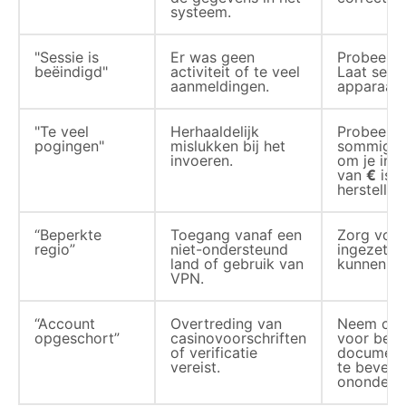
systeem.
"Sessie is
Er was geen
Probeer h
beëindigd"
activiteit of te veel
Laat sess
aanmeldingen.
apparaat t
"Te veel
Herhaaldelijk
Probeer h
pogingen"
mislukken bij het
sommige i
invoeren.
om je inl
van
€
is d
herstelle
“Beperkte
Toegang vanaf een
Zorg voor
regio”
niet-ondersteund
ingezeten
land of gebruik van
kunnen ac
VPN.
“Account
Overtreding van
Neem cont
opgeschort”
casinovoorschriften
voor beoo
of verificatie
documente
vereist.
te bevest
ononderbr