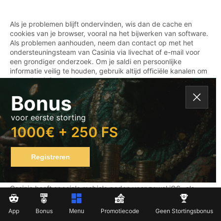
Als je problemen blijft ondervinden, wis dan de cache en
cookies van je browser, vooral na het bijwerken van software.
Als problemen aanhouden, neem dan contact op met het
ondersteuningsteam van Casinia via livechat of e-mail voor
een grondiger onderzoek. Om je saldi en persoonlijke
informatie veilig te houden, gebruik altijd officiële kanalen om
gevoelige informatie te delen.
Bonus
Hoe Je Je Kunt
voor eerste storting
Aanmelden Bij Casinia Op
1000€ + 250 FS
Je Telefoon: Ios En
Registreren
Android
Casinia heeft speciale mobiele paden voor zowel iOS- als
Android-apparaten voor Nederlands-gebruikers die de
voorkeur geven aan smartphones. Het proces zorgt ervoor
App
Bonus
Promotiecode
Geen Stortingsbonus
Menu
dat transmissies worden versleuteld, zodat je een soepele