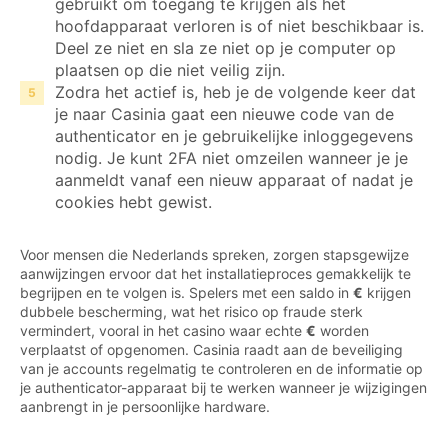
gebruikt om toegang te krijgen als het
hoofdapparaat verloren is of niet beschikbaar is.
Deel ze niet en sla ze niet op je computer op
plaatsen op die niet veilig zijn.
Zodra het actief is, heb je de volgende keer dat
je naar Casinia gaat een nieuwe code van de
authenticator en je gebruikelijke inloggegevens
nodig. Je kunt 2FA niet omzeilen wanneer je je
aanmeldt vanaf een nieuw apparaat of nadat je
cookies hebt gewist.
Voor mensen die Nederlands spreken, zorgen stapsgewijze
aanwijzingen ervoor dat het installatieproces gemakkelijk te
begrijpen en te volgen is. Spelers met een saldo in
€
krijgen
dubbele bescherming, wat het risico op fraude sterk
vermindert, vooral in het casino waar echte
€
worden
verplaatst of opgenomen. Casinia raadt aan de beveiliging
van je accounts regelmatig te controleren en de informatie op
je authenticator-apparaat bij te werken wanneer je wijzigingen
aanbrengt in je persoonlijke hardware.