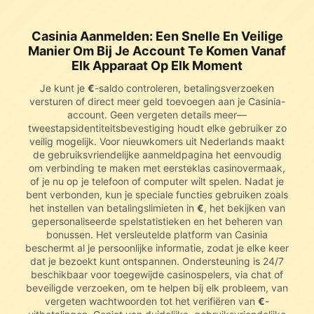
Casinia Aanmelden: Een Snelle En Veilige
Manier Om Bij Je Account Te Komen Vanaf
Elk Apparaat Op Elk Moment
Je kunt je
€
-saldo controleren, betalingsverzoeken
versturen of direct meer geld toevoegen aan je Casinia-
account. Geen vergeten details meer—
tweestapsidentiteitsbevestiging houdt elke gebruiker zo
veilig mogelijk. Voor nieuwkomers uit Nederlands maakt
de gebruiksvriendelijke aanmeldpagina het eenvoudig
om verbinding te maken met eersteklas casinovermaak,
of je nu op je telefoon of computer wilt spelen. Nadat je
bent verbonden, kun je speciale functies gebruiken zoals
het instellen van betalingslimieten in
€
, het bekijken van
gepersonaliseerde spelstatistieken en het beheren van
bonussen. Het versleutelde platform van Casinia
beschermt al je persoonlijke informatie, zodat je elke keer
dat je bezoekt kunt ontspannen. Ondersteuning is 24/7
beschikbaar voor toegewijde casinospelers, via chat of
beveiligde verzoeken, om te helpen bij elk probleem, van
vergeten wachtwoorden tot het verifiëren van
€
-