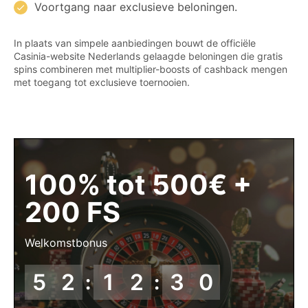
Voortgang naar exclusieve beloningen.
In plaats van simpele aanbiedingen bouwt de officiële
Casinia-website Nederlands gelaagde beloningen die gratis
spins combineren met multiplier-boosts of cashback mengen
met toegang tot exclusieve toernooien.
100% tot 500€ +
200 FS
Welkomstbonus
5
2
1
2
2
8
:
: