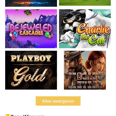
Alles weergeven