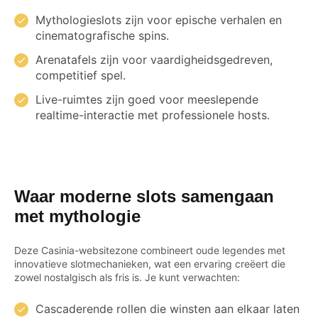
Mythologieslots zijn voor epische verhalen en
cinematografische spins.
Arenatafels zijn voor vaardigheidsgedreven,
competitief spel.
Live-ruimtes zijn goed voor meeslepende
realtime-interactie met professionele hosts.
Waar moderne slots samengaan
met mythologie
Deze Casinia-websitezone combineert oude legendes met
innovatieve slotmechanieken, wat een ervaring creëert die
zowel nostalgisch als fris is. Je kunt verwachten:
Cascaderende rollen die winsten aan elkaar laten