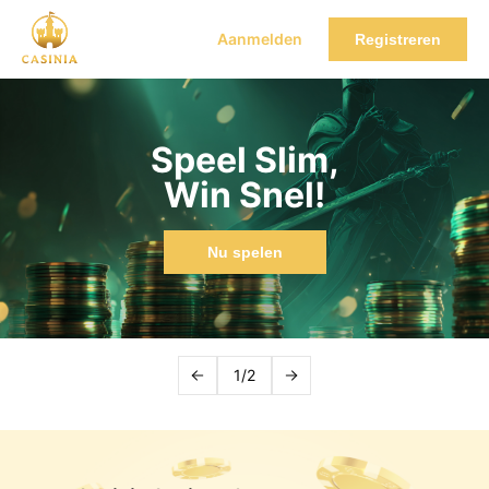
Aanmelden
Registreren
Speel Slim,
Win Snel!
Nu spelen
1/2