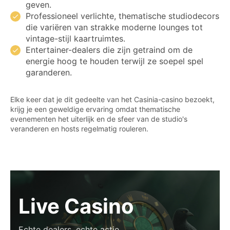
geven.
Professioneel verlichte, thematische studiodecors
die variëren van strakke moderne lounges tot
vintage-stijl kaartruimtes.
Entertainer-dealers die zijn getraind om de
energie hoog te houden terwijl ze soepel spel
garanderen.
Elke keer dat je dit gedeelte van het Casinia-casino bezoekt,
krijg je een geweldige ervaring omdat thematische
evenementen het uiterlijk en de sfeer van de studio's
veranderen en hosts regelmatig rouleren.
Live Casino
Echte dealers, echte actie