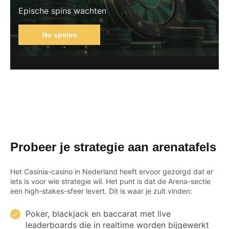
Epische spins wachten
Nu spelen
Probeer je strategie aan arenatafels
Het Casinia-casino in Nederland heeft ervoor gezorgd dat er
iets is voor wie strategie wil. Het punt is dat de Arena-sectie
een high-stakes-sfeer levert. Dit is waar je zult vinden:
Poker, blackjack en baccarat met live
leaderboards die in realtime worden bijgewerkt