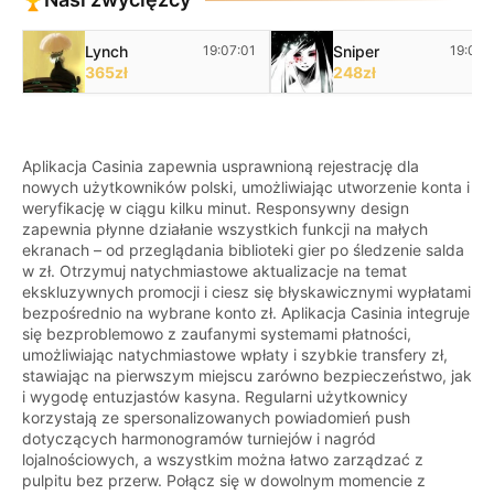
Lynch
19:07:01
Sniper
19:06:
365zł
248zł
Aplikacja Casinia zapewnia usprawnioną rejestrację dla
nowych użytkowników polski, umożliwiając utworzenie konta i
weryfikację w ciągu kilku minut. Responsywny design
zapewnia płynne działanie wszystkich funkcji na małych
ekranach – od przeglądania biblioteki gier po śledzenie salda
w zł. Otrzymuj natychmiastowe aktualizacje na temat
ekskluzywnych promocji i ciesz się błyskawicznymi wypłatami
bezpośrednio na wybrane konto zł. Aplikacja Casinia integruje
się bezproblemowo z zaufanymi systemami płatności,
umożliwiając natychmiastowe wpłaty i szybkie transfery zł,
stawiając na pierwszym miejscu zarówno bezpieczeństwo, jak
i wygodę entuzjastów kasyna. Regularni użytkownicy
korzystają ze spersonalizowanych powiadomień push
dotyczących harmonogramów turniejów i nagród
lojalnościowych, a wszystkim można łatwo zarządzać z
pulpitu bez przerw. Połącz się w dowolnym momencie z