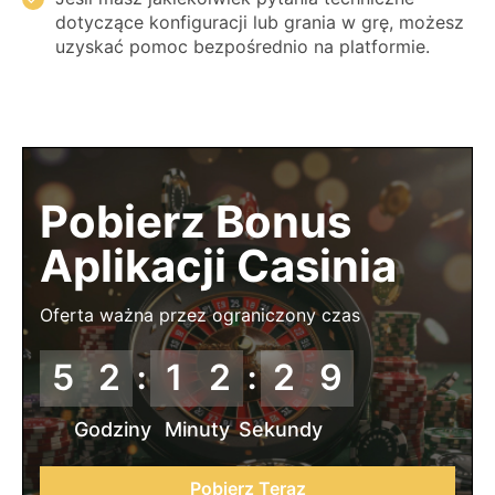
dotyczące konfiguracji lub grania w grę, możesz
uzyskać pomoc bezpośrednio na platformie.
Pobierz Bonus
Aplikacji Casinia
Oferta ważna przez ograniczony czas
5
2
1
2
2
8
:
:
Godziny
Minuty
Sekundy
Pobierz Teraz