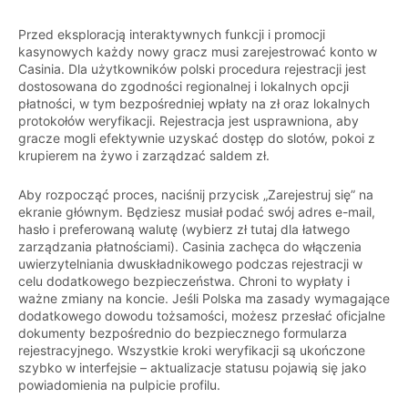
Przed eksploracją interaktywnych funkcji i promocji
kasynowych każdy nowy gracz musi zarejestrować konto w
Casinia. Dla użytkowników polski procedura rejestracji jest
dostosowana do zgodności regionalnej i lokalnych opcji
płatności, w tym bezpośredniej wpłaty na zł oraz lokalnych
protokołów weryfikacji. Rejestracja jest usprawniona, aby
gracze mogli efektywnie uzyskać dostęp do slotów, pokoi z
krupierem na żywo i zarządzać saldem zł.
Aby rozpocząć proces, naciśnij przycisk „Zarejestruj się” na
ekranie głównym. Będziesz musiał podać swój adres e-mail,
hasło i preferowaną walutę (wybierz zł tutaj dla łatwego
zarządzania płatnościami). Casinia zachęca do włączenia
uwierzytelniania dwuskładnikowego podczas rejestracji w
celu dodatkowego bezpieczeństwa. Chroni to wypłaty i
ważne zmiany na koncie. Jeśli Polska ma zasady wymagające
dodatkowego dowodu tożsamości, możesz przesłać oficjalne
dokumenty bezpośrednio do bezpiecznego formularza
rejestracyjnego. Wszystkie kroki weryfikacji są ukończone
szybko w interfejsie – aktualizacje statusu pojawią się jako
powiadomienia na pulpicie profilu.