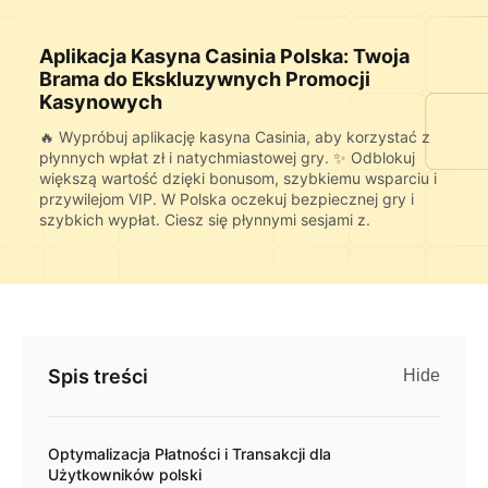
Aplikacja Kasyna Casinia Polska: Twoja
Brama do Ekskluzywnych Promocji
Kasynowych
🔥 Wypróbuj aplikację kasyna Casinia, aby korzystać z
płynnych wpłat zł i natychmiastowej gry. ✨ Odblokuj
większą wartość dzięki bonusom, szybkiemu wsparciu i
przywilejom VIP. W Polska oczekuj bezpiecznej gry i
szybkich wypłat. Ciesz się płynnymi sesjami z.
Spis treści
Hide
Optymalizacja Płatności i Transakcji dla
Użytkowników polski