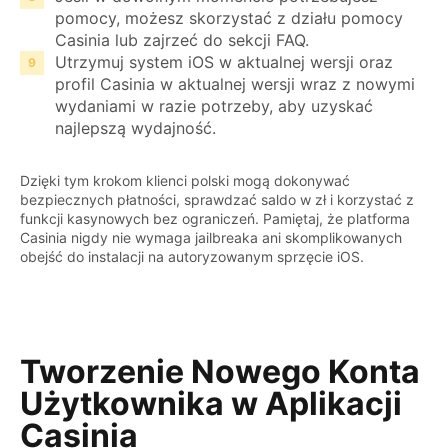
pomocy, możesz skorzystać z działu pomocy
Casinia lub zajrzeć do sekcji FAQ.
Utrzymuj system iOS w aktualnej wersji oraz
profil Casinia w aktualnej wersji wraz z nowymi
wydaniami w razie potrzeby, aby uzyskać
najlepszą wydajność.
Dzięki tym krokom klienci polski mogą dokonywać
bezpiecznych płatności, sprawdzać saldo w zł i korzystać z
funkcji kasynowych bez ograniczeń. Pamiętaj, że platforma
Casinia nigdy nie wymaga jailbreaka ani skomplikowanych
obejść do instalacji na autoryzowanym sprzęcie iOS.
Tworzenie Nowego Konta
Użytkownika w Aplikacji
Casinia