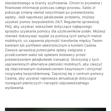
standardowego w branży szyfrowania. Chroni to prywatne i
finansowe informacje podczas całego procesu. Saldo zł
pokazuje zmianę niemal natychmiast po potwierdzeniu
wpłaty. Jeśli napotkasz jakiekolwiek problemy, możesz
uzyskać pomoc bezpośrednio 24/7. Regularnie sprawdzaj
FAQ, aby uzyskać wskazówki dotyczące najlepszego
sposobu uzyskania pomocy dla użytkowników polski. Możesz
również dokonywać wypłat za pomocą tych samych metod
mobilnych, co zapewnia płynność transferów między Twoim
bankiem lub portfelem elektronicznym a kontem Casinia.
Zawsze sprawdzaj potencjalne opłaty związane z
przeliczaniem walut lub opłatami dostawcy przed
potwierdzeniem jakiejkolwiek transakcji. Skorzystaj z tych
usprawnionych alternatyw płatności mobilnych, aby cieszyć
się nieprzerwanym doświadczeniem kasynowym i utrzymać
rozgrywkę bezproblemową. Zapoznaj się z centrum pomocy
Casinia, aby uzyskać najnowsze aktualizacje dotyczące
rozwiązań płatniczych i narzędzi odpowiedzialnego
wydawania.