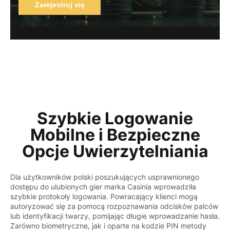
Zarejestruj się
Szybkie Logowanie
Mobilne i Bezpieczne
Opcje Uwierzytelniania
Dla użytkowników polski poszukujących usprawnionego
dostępu do ulubionych gier marka Casinia wprowadziła
szybkie protokoły logowania. Powracający klienci mogą
autoryzować się za pomocą rozpoznawania odcisków palców
lub identyfikacji twarzy, pomijając długie wprowadzanie hasła.
Zarówno biometryczne, jak i oparte na kodzie PIN metody