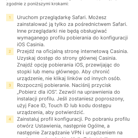
zgodnie z poniższymi krokami:
Uruchom przeglądarkę Safari. Możesz
zainstalować ją tylko za pośrednictwem Safari.
Inne przeglądarki nie będą obsługiwać
wymaganego profilu pobierania do konfiguracji
iOS Casinia.
Przejdź na oficjalną stronę internetową Casinia.
Uzyskaj dostęp do strony głównej Casinia.
Znajdź opcję pobierania iOS, przewijając do
stopki lub menu głównego. Aby chronić
urządzenie, nie klikaj linków od innych osób.
Rozpocznij pobieranie. Naciśnij przycisk
„Pobierz dla iOS”. Zezwól na uprawnienia do
instalacji profilu. Jeśli zostaniesz poproszony,
użyj Face ID, Touch ID lub kodu dostępu
urządzenia, aby potwierdzić.
Zainstaluj profil konfiguracji. Po pobraniu profilu
otwórz Ustawienia, następnie Ogólne, a
następnie Zarządzanie VPN i urządzeniem na