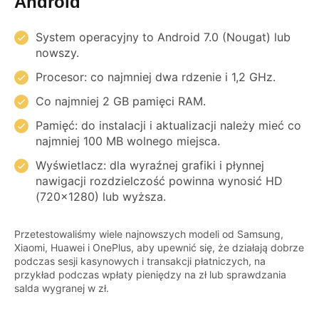
Android
System operacyjny to Android 7.0 (Nougat) lub
nowszy.
Procesor: co najmniej dwa rdzenie i 1,2 GHz.
Co najmniej 2 GB pamięci RAM.
Pamięć: do instalacji i aktualizacji należy mieć co
najmniej 100 MB wolnego miejsca.
Wyświetlacz: dla wyraźnej grafiki i płynnej
nawigacji rozdzielczość powinna wynosić HD
(720x1280) lub wyższa.
Przetestowaliśmy wiele najnowszych modeli od Samsung,
Xiaomi, Huawei i OnePlus, aby upewnić się, że działają dobrze
podczas sesji kasynowych i transakcji płatniczych, na
przykład podczas wpłaty pieniędzy na zł lub sprawdzania
salda wygranej w zł.