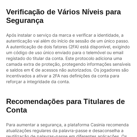
Verificação de Vários Níveis para
Segurança
Após instalar o serviço da marca e verificar a identidade, a
autenticação vai além do início de sessão de um único passo.
A autenticação de dois fatores (2FA) está disponível, exigindo
um código de uso único enviado para o telemóvel ou email
registado do titular da conta. Este protocolo adiciona uma
camada extra de proteção, protegendo informações sensíveis
e saldos em € de acessos não autorizados. Os jogadores são
incentivados a ativar a 2FA nas definições da conta para
reforçar a integridade da conta.
Recomendações para Titulares de
Conta
Para aumentar a segurança, a plataforma Casinia recomenda
atualizações regulares da palavra-passe e desaconselha a
reutilização de palavras-passe em diferentes aplicações. Os