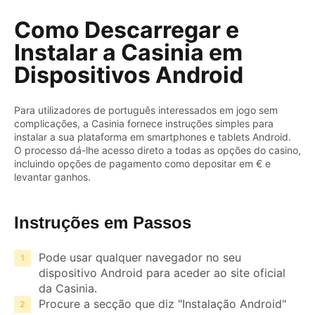
Como Descarregar e
Instalar a Casinia em
Dispositivos Android
Para utilizadores de português interessados em jogo sem
complicações, a Casinia fornece instruções simples para
instalar a sua plataforma em smartphones e tablets Android.
O processo dá-lhe acesso direto a todas as opções do casino,
incluindo opções de pagamento como depositar em € e
levantar ganhos.
Instruções em Passos
Pode usar qualquer navegador no seu
dispositivo Android para aceder ao site oficial
da Casinia.
Procure a secção que diz "Instalação Android"