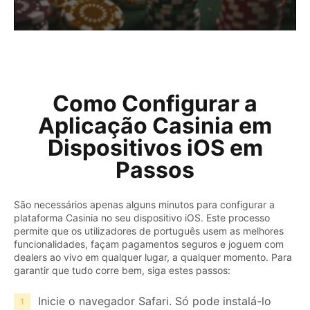
Como Configurar a
Aplicação Casinia em
Dispositivos iOS em
Passos
São necessários apenas alguns minutos para configurar a
plataforma Casinia no seu dispositivo iOS. Este processo
permite que os utilizadores de português usem as melhores
funcionalidades, façam pagamentos seguros e joguem com
dealers ao vivo em qualquer lugar, a qualquer momento. Para
garantir que tudo corre bem, siga estes passos:
Inicie o navegador Safari. Só pode instalá-lo