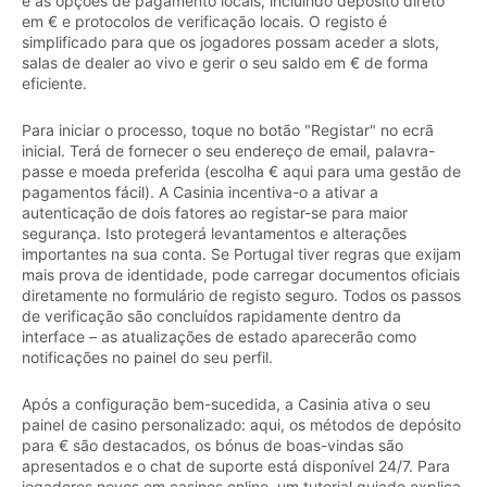
e às opções de pagamento locais, incluindo depósito direto
em € e protocolos de verificação locais. O registo é
simplificado para que os jogadores possam aceder a slots,
salas de dealer ao vivo e gerir o seu saldo em € de forma
eficiente.
Para iniciar o processo, toque no botão "Registar" no ecrã
inicial. Terá de fornecer o seu endereço de email, palavra-
passe e moeda preferida (escolha € aqui para uma gestão de
pagamentos fácil). A Casinia incentiva-o a ativar a
autenticação de dois fatores ao registar-se para maior
segurança. Isto protegerá levantamentos e alterações
importantes na sua conta. Se Portugal tiver regras que exijam
mais prova de identidade, pode carregar documentos oficiais
diretamente no formulário de registo seguro. Todos os passos
de verificação são concluídos rapidamente dentro da
interface – as atualizações de estado aparecerão como
notificações no painel do seu perfil.
Após a configuração bem-sucedida, a Casinia ativa o seu
painel de casino personalizado: aqui, os métodos de depósito
para € são destacados, os bónus de boas-vindas são
apresentados e o chat de suporte está disponível 24/7. Para
jogadores novos em casinos online, um tutorial guiado explica