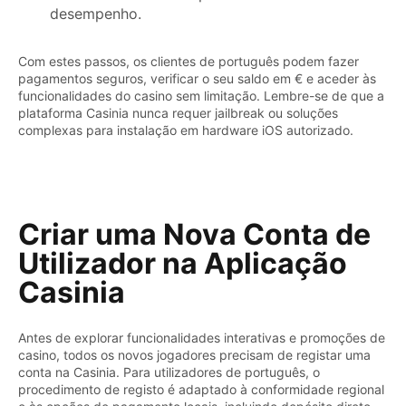
desempenho.
Com estes passos, os clientes de português podem fazer
pagamentos seguros, verificar o seu saldo em € e aceder às
funcionalidades do casino sem limitação. Lembre-se de que a
plataforma Casinia nunca requer jailbreak ou soluções
complexas para instalação em hardware iOS autorizado.
Criar uma Nova Conta de
Utilizador na Aplicação
Casinia
Antes de explorar funcionalidades interativas e promoções de
casino, todos os novos jogadores precisam de registar uma
conta na Casinia. Para utilizadores de português, o
procedimento de registo é adaptado à conformidade regional