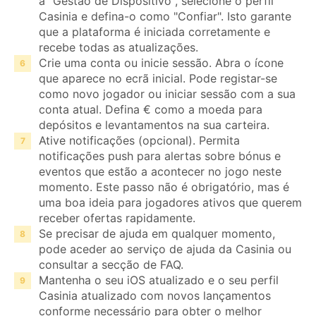
a "Gestão de Dispositivo", selecione o perfil
Casinia e defina-o como "Confiar". Isto garante
que a plataforma é iniciada corretamente e
recebe todas as atualizações.
Crie uma conta ou inicie sessão. Abra o ícone
que aparece no ecrã inicial. Pode registar-se
como novo jogador ou iniciar sessão com a sua
conta atual. Defina € como a moeda para
depósitos e levantamentos na sua carteira.
Ative notificações (opcional). Permita
notificações push para alertas sobre bónus e
eventos que estão a acontecer no jogo neste
momento. Este passo não é obrigatório, mas é
uma boa ideia para jogadores ativos que querem
receber ofertas rapidamente.
Se precisar de ajuda em qualquer momento,
pode aceder ao serviço de ajuda da Casinia ou
consultar a secção de FAQ.
Mantenha o seu iOS atualizado e o seu perfil
Casinia atualizado com novos lançamentos
conforme necessário para obter o melhor