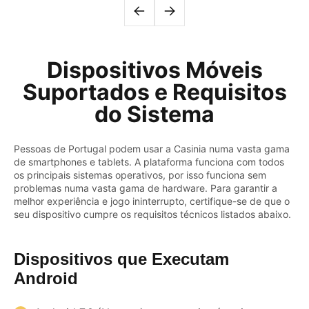
Dispositivos Móveis
Suportados e Requisitos
do Sistema
Pessoas de Portugal podem usar a Casinia numa vasta gama
de smartphones e tablets. A plataforma funciona com todos
os principais sistemas operativos, por isso funciona sem
problemas numa vasta gama de hardware. Para garantir a
melhor experiência e jogo ininterrupto, certifique-se de que o
seu dispositivo cumpre os requisitos técnicos listados abaixo.
Dispositivos que Executam
Android