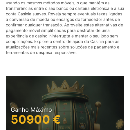
usando os mesmos métodos móveis, o que mantém as
transferências entre o seu banco ou carteira eletrónica e a sua
conta Casinia suaves. Reveja sempre eventuais taxas ligadas
à conversão de moeda ou encargos do fornecedor antes de
confirmar qualquer transação. Aproveite estas alternativas de
pagamento móvel simplificadas para desfrutar de uma
experiência de casino ininterrupta e manter o seu jogo sem
complicações. Explore o centro de ajuda da Casinia para as
atualizações mais recentes sobre soluções de pagamento e
ferramentas de despesa responsável.
Ganho Máximo
50900 €