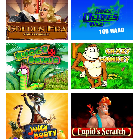
Dispositivos que Executam iOS
Aceder à Coleção de Jogos de Casino Através da
Aplicação Casinia
Como Depositar Fundos Usando Métodos de
Pagamento Móveis
Navegar na Interface de Utilizador para Seleção
Rápida de Jogos
Personalizar Favoritos e Recomendações
Instantâneas
Pré-visualizações de Jogo em Tempo Real e
Ordenação
Ativar Notificações Push para Promoções e
Atualizações
Levantar Ganhos Através da Plataforma Móvel
Casinia
Iniciar um Pedido de Levantamento