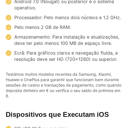
Android 7.0 (Nougat) ou posterior é o sistema
operativo.
Processador: Pelo menos dois núcleos e 1.2 GHz.
Pelo menos 2 GB de RAM.
Armazenamento: Para instalação e atualizações,
deve ter pelo menos 100 MB de espaço livre.
Ecrã: Para gráficos claros e navegação fluida, a
resolução deve ser HD (720x1280) ou superior.
Testámos muitos modelos recentes da Samsung, Xiaomi,
Huawei e OnePlus para garantir que funcionam bem durante
sessões de casino e transações de pagamento, como quando
deposita dinheiro em € ou verifica o seu saldo de prémios em
€.
Dispositivos que Executam iOS