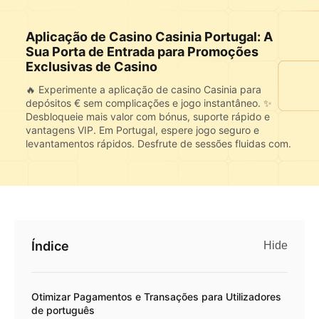
Aplicação de Casino Casinia Portugal: A
Sua Porta de Entrada para Promoções
Exclusivas de Casino
🔥 Experimente a aplicação de casino Casinia para
depósitos € sem complicações e jogo instantâneo. ✨
Desbloqueie mais valor com bónus, suporte rápido e
vantagens VIP. Em Portugal, espere jogo seguro e
levantamentos rápidos. Desfrute de sessões fluidas com.
Índice
Hide
Otimizar Pagamentos e Transações para Utilizadores
de português