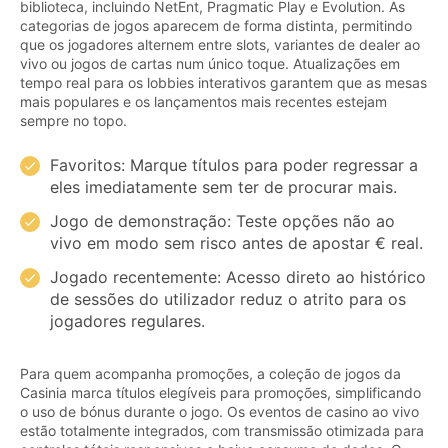
biblioteca, incluindo NetEnt, Pragmatic Play e Evolution. As
categorias de jogos aparecem de forma distinta, permitindo
que os jogadores alternem entre slots, variantes de dealer ao
vivo ou jogos de cartas num único toque. Atualizações em
tempo real para os lobbies interativos garantem que as mesas
mais populares e os lançamentos mais recentes estejam
sempre no topo.
Favoritos: Marque títulos para poder regressar a
eles imediatamente sem ter de procurar mais.
Jogo de demonstração: Teste opções não ao
vivo em modo sem risco antes de apostar € real.
Jogado recentemente: Acesso direto ao histórico
de sessões do utilizador reduz o atrito para os
jogadores regulares.
Para quem acompanha promoções, a coleção de jogos da
Casinia marca títulos elegíveis para promoções, simplificando
o uso de bónus durante o jogo. Os eventos de casino ao vivo
estão totalmente integrados, com transmissão otimizada para