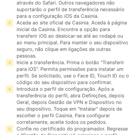
através do Safari. Outros navegadores não
suportarão o perfil de transferência necessário
para a configuração iOS da Casinia.
Aceda ao site oficial da Casinia. Aceda à página
inicial da Casinia. Encontre a opção para
transferir iOS ao deslocar-se até ao rodapé ou
ao menu principal. Para manter o seu dispositivo
seguro, não clique em ligações de outras
pessoas.
Inicie a transferência. Prima o botão "Transferir
para iOS". Permita permissões para instalar um
perfil. Se solicitado, use o Face ID, Touch ID ou o
código do seu dispositivo para confirmar.
Introduza o perfil de configuração. Após a
transferência do perfil, abra Definições, depois
Geral, depois Gestão de VPN e Dispositivo no
seu dispositivo. Toque em "Instalar" depois de
escolher o perfil Casinia. Para configurar
corretamente, aceite todos os pedidos.
Confie no certificado do programador. Regresse