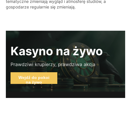
tematyczne zmieniają wygląd i atmosferę studiów, a
gospodarze regularnie się zmieniają.
Kasyno na żywo
Prawdziwi krupierzy, prawdziwa akcja
Wejdź do pokoi
na żywo