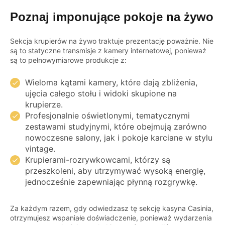
Poznaj imponujące pokoje na żywo
Sekcja krupierów na żywo traktuje prezentację poważnie. Nie
są to statyczne transmisje z kamery internetowej, ponieważ
są to pełnowymiarowe produkcje z:
Wieloma kątami kamery, które dają zbliżenia,
ujęcia całego stołu i widoki skupione na
krupierze.
Profesjonalnie oświetlonymi, tematycznymi
zestawami studyjnymi, które obejmują zarówno
nowoczesne salony, jak i pokoje karciane w stylu
vintage.
Krupierami-rozrywkowcami, którzy są
przeszkoleni, aby utrzymywać wysoką energię,
jednocześnie zapewniając płynną rozgrywkę.
Za każdym razem, gdy odwiedzasz tę sekcję kasyna Casinia,
otrzymujesz wspaniałe doświadczenie, ponieważ wydarzenia