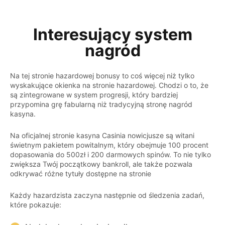
Interesujący system
nagród
Na tej stronie hazardowej bonusy to coś więcej niż tylko
wyskakujące okienka na stronie hazardowej. Chodzi o to, że
są zintegrowane w system progresji, który bardziej
przypomina grę fabularną niż tradycyjną stronę nagród
kasyna.
Na oficjalnej stronie kasyna Casinia nowicjusze są witani
świetnym pakietem powitalnym, który obejmuje 100 procent
dopasowania do 500zł i 200 darmowych spinów. To nie tylko
zwiększa Twój początkowy bankroll, ale także pozwala
odkrywać różne tytuły dostępne na stronie
Każdy hazardzista zaczyna następnie od śledzenia zadań,
które pokazuje: