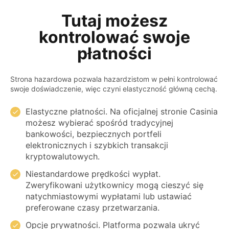
Tutaj możesz
kontrolować swoje
płatności
Strona hazardowa pozwala hazardzistom w pełni kontrolować
swoje doświadczenie, więc czyni elastyczność główną cechą.
Elastyczne płatności. Na oficjalnej stronie Casinia
możesz wybierać spośród tradycyjnej
bankowości, bezpiecznych portfeli
elektronicznych i szybkich transakcji
kryptowalutowych.
Niestandardowe prędkości wypłat.
Zweryfikowani użytkownicy mogą cieszyć się
natychmiastowymi wypłatami lub ustawiać
preferowane czasy przetwarzania.
Opcje prywatności. Platforma pozwala ukryć