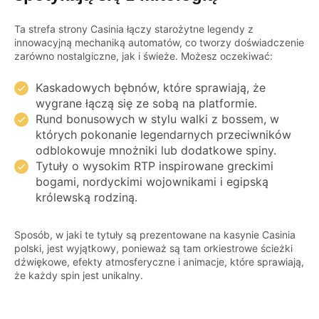
Ta strefa strony Casinia łączy starożytne legendy z
innowacyjną mechaniką automatów, co tworzy doświadczenie
zarówno nostalgiczne, jak i świeże. Możesz oczekiwać:
Kaskadowych bębnów, które sprawiają, że
wygrane łączą się ze sobą na platformie.
Rund bonusowych w stylu walki z bossem, w
których pokonanie legendarnych przeciwników
odblokowuje mnożniki lub dodatkowe spiny.
Tytuły o wysokim RTP inspirowane greckimi
bogami, nordyckimi wojownikami i egipską
królewską rodziną.
Sposób, w jaki te tytuły są prezentowane na kasynie Casinia
polski, jest wyjątkowy, ponieważ są tam orkiestrowe ścieżki
dźwiękowe, efekty atmosferyczne i animacje, które sprawiają,
że każdy spin jest unikalny.