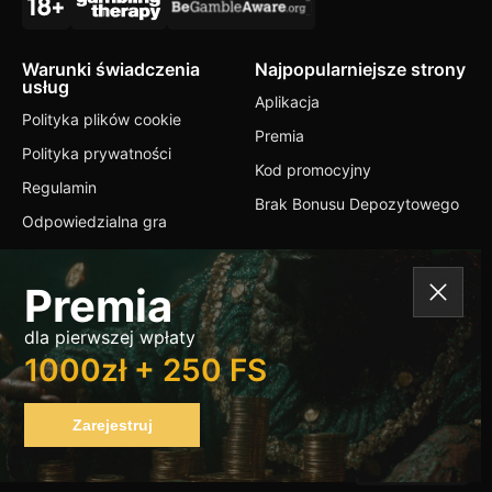
Warunki świadczenia
Najpopularniejsze strony
usług
Aplikacja
Polityka plików cookie
Premia
Polityka prywatności
Kod promocyjny
Regulamin
Brak Bonusu Depozytowego
Odpowiedzialna gra
Kontakty
Premia
+1 514 766 6210
dla pierwszej wpłaty
info@casiniaslots.com
1000zł + 250 FS
Przełącz język
Zarejestruj
All Rights Reserved.