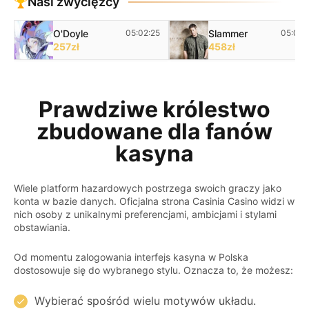
Nasi zwycięzcy
O'Doyle
05:02:25
Slammer
05:02:
257zł
458zł
Prawdziwe królestwo
zbudowane dla fanów
kasyna
Wiele platform hazardowych postrzega swoich graczy jako
konta w bazie danych. Oficjalna strona Casinia Casino widzi w
nich osoby z unikalnymi preferencjami, ambicjami i stylami
obstawiania.
Od momentu zalogowania interfejs kasyna w Polska
dostosowuje się do wybranego stylu. Oznacza to, że możesz:
Wybierać spośród wielu motywów układu.