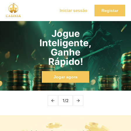
Iniciar sessão
Registar
Jogue
Inteligente,
Ganhe
Rápido!
Jogar agora
1/2