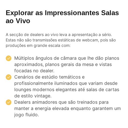
Explorar as Impressionantes Salas
ao Vivo
A secção de dealers ao vivo leva a apresentação a sério.
Estas não são transmissões estáticas de webcam, pois são
produções em grande escala com:
Múltiplos ângulos de câmara que lhe dão planos
aproximados, planos gerais da mesa e vistas
focadas no dealer.
Cenários de estúdio temáticos e
profissionalmente iluminados que variam desde
lounges modernos elegantes até salas de cartas
de estilo vintage.
Dealers animadores que são treinados para
manter a energia elevada enquanto garantem um
jogo fluido.