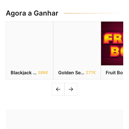
Agora a Ganhar
Blackjack Classic 54
Golden Sevens
Fruit Boxe
388€
277€