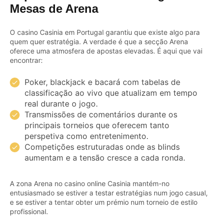
Mesas de Arena
O casino Casinia em Portugal garantiu que existe algo para
quem quer estratégia. A verdade é que a secção Arena
oferece uma atmosfera de apostas elevadas. É aqui que vai
encontrar:
Poker, blackjack e bacará com tabelas de
classificação ao vivo que atualizam em tempo
real durante o jogo.
Transmissões de comentários durante os
principais torneios que oferecem tanto
perspetiva como entretenimento.
Competições estruturadas onde as blinds
aumentam e a tensão cresce a cada ronda.
A zona Arena no casino online Casinia mantém-no
entusiasmado se estiver a testar estratégias num jogo casual,
e se estiver a tentar obter um prémio num torneio de estilo
profissional.