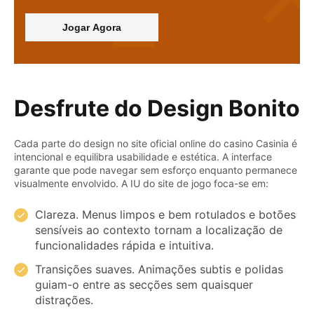
Jogar Agora
Desfrute do Design Bonito
Cada parte do design no site oficial online do casino Casinia é
intencional e equilibra usabilidade e estética. A interface
garante que pode navegar sem esforço enquanto permanece
visualmente envolvido. A IU do site de jogo foca-se em:
Clareza. Menus limpos e bem rotulados e botões
sensíveis ao contexto tornam a localização de
funcionalidades rápida e intuitiva.
Transições suaves. Animações subtis e polidas
guiam-o entre as secções sem quaisquer
distrações.