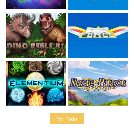
Ver Tudo