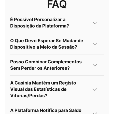
FAQ
É Possível Personalizar a
Disposição da Plataforma?
O Que Devo Esperar Se Mudar de
Dispositivo a Meio da Sessão?
Posso Combinar Complementos
Sem Perder os Anteriores?
A Casinia Mantém um Registo
Visual das Estatísticas de
Vitórias/Perdas?
A Plataforma Notifica para Saldo