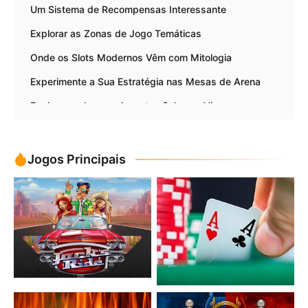
Um Sistema de Recompensas Interessante
Explorar as Zonas de Jogo Temáticas
Onde os Slots Modernos Vêm com Mitologia
Experimente a Sua Estratégia nas Mesas de Arena
Explorar as Impressionantes Salas ao Vivo
Pode Controlar os Seus Pagamentos Aqui
Desfrute do Design Bonito
Jogos Principais
Porquê os Jogadores Escolhem a Casinia