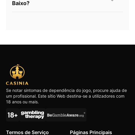
Baixo?
Se notar sintomas de dependência do jogo, procure ajuda de
um profissional. Este sítio Web destina-se a utilizadores com
18 anos ou mais.
Termos de Serviço
Páginas Principais