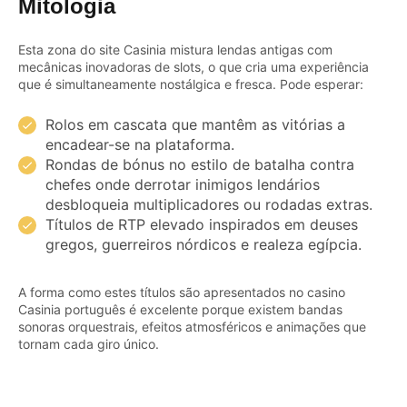
Mitologia
Esta zona do site Casinia mistura lendas antigas com
mecânicas inovadoras de slots, o que cria uma experiência
que é simultaneamente nostálgica e fresca. Pode esperar:
Rolos em cascata que mantêm as vitórias a
encadear-se na plataforma.
Rondas de bónus no estilo de batalha contra
chefes onde derrotar inimigos lendários
desbloqueia multiplicadores ou rodadas extras.
Títulos de RTP elevado inspirados em deuses
gregos, guerreiros nórdicos e realeza egípcia.
A forma como estes títulos são apresentados no casino
Casinia português é excelente porque existem bandas
sonoras orquestrais, efeitos atmosféricos e animações que
tornam cada giro único.