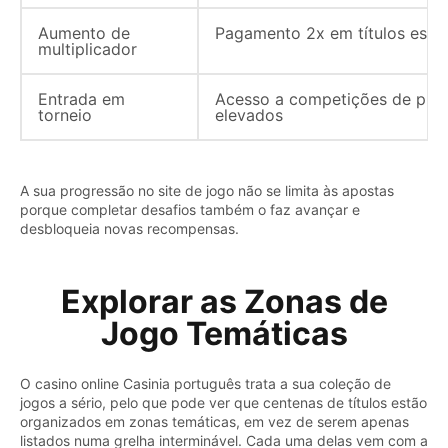
Aumento de
Pagamento 2x em títulos espec
multiplicador
Entrada em
Acesso a competições de pré
torneio
elevados
A sua progressão no site de jogo não se limita às apostas
porque completar desafios também o faz avançar e
desbloqueia novas recompensas.
Explorar as Zonas de
Jogo Temáticas
O casino online Casinia português trata a sua coleção de
jogos a sério, pelo que pode ver que centenas de títulos estão
organizados em zonas temáticas, em vez de serem apenas
listados numa grelha interminável. Cada uma delas vem com a